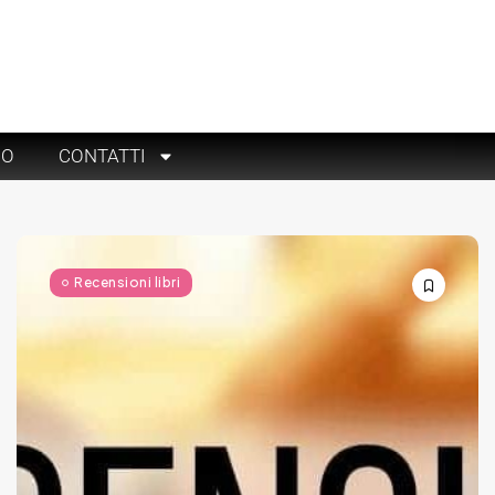
RO
CONTATTI
Recensioni libri