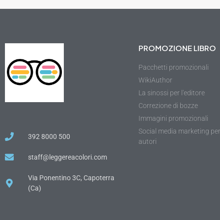
PROMOZIONE LIBRO
Pacchetti promozionali
WikiAuthor
La sinossi per l'editore
Correzione di bozze
Immagini promozionali
Social media marketing pe
392 8000 500
autori
staff@leggereacolori.com
Via Ponentino 3C, Capoterra
(Ca)