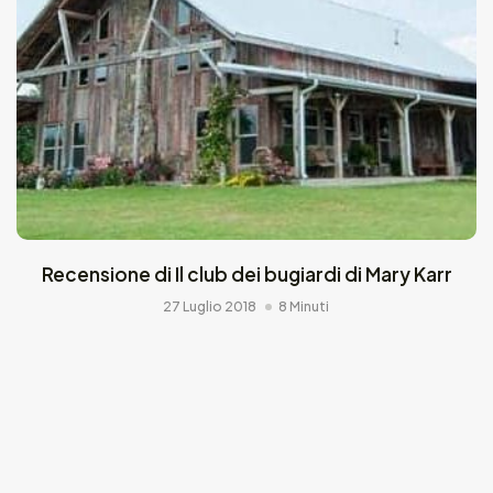
Recensione di Il club dei bugiardi di Mary Karr
27 Luglio 2018
8 Minuti