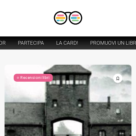
OR
PARTECIPA
LA CARD!
PROMUOVI UN LIB
Recensioni libri