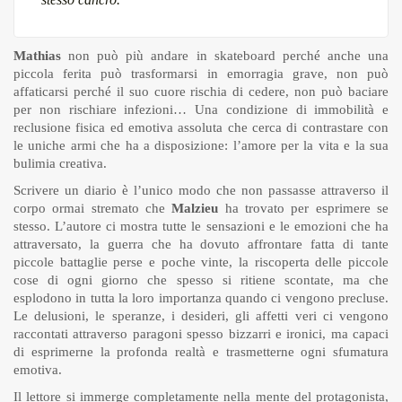
Mathias
non può più andare in skateboard perché anche una
piccola ferita può trasformarsi in emorragia grave, non può
affaticarsi perché il suo cuore rischia di cedere, non può baciare
per non rischiare infezioni… Una condizione di immobilità e
reclusione fisica ed emotiva assoluta che cerca di contrastare con
le uniche armi che ha a disposizione: l’amore per la vita e la sua
bulimia creativa.
Scrivere un diario è l’unico modo che non passasse attraverso il
corpo ormai stremato che
Malzieu
ha trovato per esprimere se
stesso. L’autore ci mostra tutte le sensazioni e le emozioni che ha
attraversato, la guerra che ha dovuto affrontare fatta di tante
piccole battaglie perse e poche vinte, la riscoperta delle piccole
cose di ogni giorno che spesso si ritiene scontate, ma che
esplodono in tutta la loro importanza quando ci vengono precluse.
Le delusioni, le speranze, i desideri, gli affetti veri ci vengono
raccontati attraverso paragoni spesso bizzarri e ironici, ma capaci
di esprimerne la profonda realtà e trasmetterne ogni sfumatura
emotiva.
Il lettore si immerge completamente nella mente del protagonista,