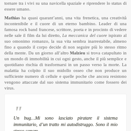
tornare tra i vivi su una navicella spaziale e riprendere lo status di
essere umano.
Mathias
ha quasi quarant’anni, una vita frenetica, una creatività
incontenibile e il cuore di un eterno bambino. Leader di una
famosa rock band francese, scrittore, poeta e in procinto di vedere
nelle sale il film da lui diretto,
La meccanica del cuore
ispirato al
suo omonimo romanzo, la sua vita sembra inarrestabile, almeno
fino a quando il corpo decide di non seguire più lo stesso ritmo
della mente. Da un giorno all’altro
Malzieu
si trova catapultato in
un mondo di immobilità in cui ogni gesto, anche il più semplice e
quotidiano rischia di trasformarsi in un passo verso la morte. La
malattia ha colpito il suo midollo osseo che non produce un
sufficiente numero di cellule e quelle poche che ancora resistono
vengono attaccate dal suo sistema immunitario come fossero dei
virus.
Un bug…Mi sono lasciato piratare il sistema
immunitario, d’un tratto mi autodistruggo. Sono il mio
stesso cancro.