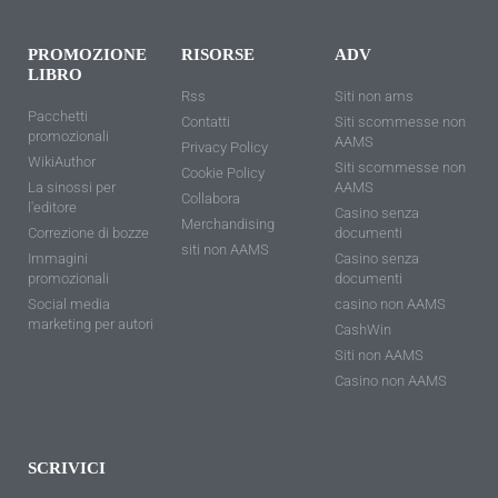
PROMOZIONE
RISORSE
ADV
LIBRO
Rss
Siti non ams
Pacchetti
Contatti
Siti scommesse non
promozionali
AAMS
Privacy Policy
WikiAuthor
Siti scommesse non
Cookie Policy
La sinossi per
AAMS
Collabora
l'editore
Casino senza
Merchandising
Correzione di bozze
documenti
siti non AAMS
Immagini
Casino senza
promozionali
documenti
Social media
casino non AAMS
marketing per autori
CashWin
Siti non AAMS
Casino non AAMS
SCRIVICI