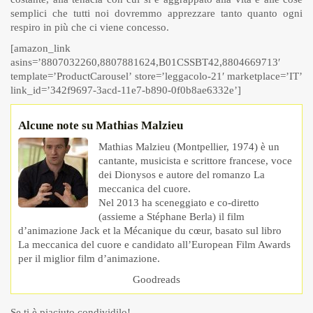
semplici che tutti noi dovremmo apprezzare tanto quanto ogni
respiro in più che ci viene concesso.
[amazon_link
asins=’8807032260,8807881624,B01CSSBT42,8804669713′
template=’ProductCarousel’ store=’leggacolo-21′ marketplace=’IT’
link_id=’342f9697-3acd-11e7-b890-0f0b8ae6332e’]
Alcune note su Mathias Malzieu
Mathias Malzieu (Montpellier, 1974) è un
cantante, musicista e scrittore francese, voce
dei Dionysos e autore del romanzo La
meccanica del cuore.
Nel 2013 ha sceneggiato e co-diretto
(assieme a Stéphane Berla) il film
d’animazione Jack et la Mécanique du cœur, basato sul libro
La meccanica del cuore e candidato all’European Film Awards
per il miglior film d’animazione.
Goodreads
Se ti è piaciuto condividilo!