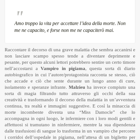
Amo troppo la vita per accettare l’idea della morte. Non
me ne capacito, e forse non me ne capaciterò mai.
Raccontare il decorso di una grave malattia che sembra accanirsi e
non lasciare scampo spesso tende a diventare deprimente e
pesante, per questo alcuni lettori potrebbero sentire un certo timore
nell’accostarsi a
Vampiro in pigiama
, questa sorta di diario
autobiografico in cui l’autore/protagonista racconta se stesso, ciò
che accade e ciò che sente durante un lungo anno di cure,
isolamento e speranze infrante.
Malzieu
ha invece compiuto una
sorta di magia filtrando tutto attraverso gli occhi della sua
creatività e trasformando il decorso della malattia in un’avventura
continua, tra realtà e immagini suggestive. E così la minaccia di
morte incombente diventa una “Miss Damocle” che lo
accompagna in ogni luogo, le infermiere con i loro modi gentili e
affettuosi si tramutano in ninfermiere, mentre la sua dipendenza
dalle trasfusioni di sangue lo trasforma in un vampiro che percorre
i corridoi dell’ospedale in pigiama, nell’attesa di un biglietto per