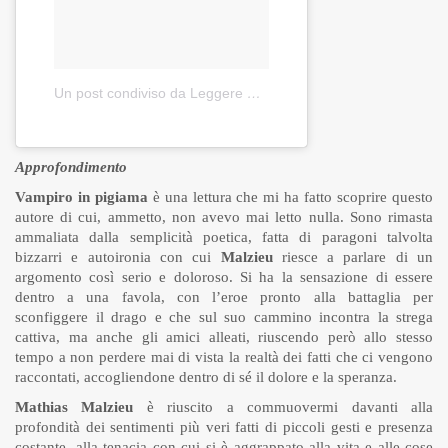
Un post condiviso da Leggere a Colori (@leggereacolori)
in d
Approfondimento
Vampiro in pigiama
è una lettura che mi ha fatto scoprire questo
autore di cui, ammetto, non avevo mai letto nulla. Sono rimasta
ammaliata dalla semplicità poetica, fatta di paragoni talvolta
bizzarri e autoironia con cui
Malzieu
riesce a parlare di un
argomento così serio e doloroso. Si ha la sensazione di essere
dentro a una favola, con l’eroe pronto alla battaglia per
sconfiggere il drago e che sul suo cammino incontra la strega
cattiva, ma anche gli amici alleati, riuscendo però allo stesso
tempo a non perdere mai di vista la realtà dei fatti che ci vengono
raccontati, accogliendone dentro di sé il dolore e la speranza.
Mathias Malzieu
è riuscito a commuovermi davanti alla
profondità dei sentimenti più veri fatti di piccoli gesti e presenza
costante, alla tenacia con cui si è aggrappato alla vita e alle cose