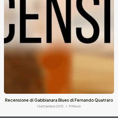
Recensione di Gabbianara Blues di Fernando Quatraro
1 Settembre 2015
9 Minuti