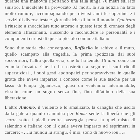
durante una manovra riportando una falla lunga 70 metri sul lato
sinistro. L’incidente ha provocato 33 morti, la sua notizia ha fatto
molto rumore, accompagnando per diversi anni le copertine e i
servizi di diverse testate giornalistiche di tutto il mondo.
Quatraro
è riuscito a snocciolare tutto attorno a questo fatto di cronaca degli
elementi affascinanti, riuscendo a racchiudere le personalità e i
componenti curiosi di questo piccolo comune italiano.
Sono due storie che convergono,
Raffaello
lo schivo e il muto,
quello scampato alla tragedia, la prima ipotizzata dai suoi
soccorritori, l’altra quella vera, che lo ha tenuto
18 anni
come un
eremita forzato. Che lo ha costretto a seguire i suoi rituali
superstiziosi , i suoi gesti apotropaici per sopravvivere in quelle
grotte che aveva imparato a conosce come le sue tasche per un
lasso di tempo gigantesco, quasi un ventennio interminabile,
vissuto come un sogno senza fine, fino all’attimo della sua
liberazione.
L’altro
Antonio
, il violento e lo smaliziato, la canaglia che uscito
dalla galera quando cammina per
Roma
sente la libertà che gli
scorre sotto i piedi mentre passeggia pensa in quel misto di
salentino e italiano con il quale aveva imparato ad esprimersi in
carcere; «…lu mundu lu stringu, è mio, sono di nuovo iou…»