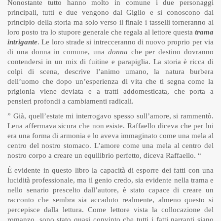
Nonostante tutto hanno molto in comune i due personaggi
principali, tutti e due vengono dal Giglio e si conoscono dal
principio della storia ma solo verso il finale i tasselli torneranno al
loro posto tra lo stupore generale che regala al lettore questa
trama
intrigante
. Le loro strade si intrecceranno di nuovo proprio per via
di una donna in comune, una
donna
che per destino dovranno
contendersi in un mix di fuitine e parapiglia. La storia è ricca di
colpi di scena, descrive l’animo umano, la natura burbera
dell’uomo che dopo un’esperienza di vita che ti segna come la
prigionia viene deviata e a tratti addomesticata, che porta a
pensieri profondi a cambiamenti radicali.
” Già, quell’estate mi interrogavo spesso sull’amore, si rammentò.
Lena affermava sicura che non esiste. Raffaello diceva che per lui
era una forma di armonia e lo aveva immaginato come una mela al
centro del nostro stomaco. L’amore come una mela al centro del
nostro corpo a creare un equilibrio perfetto, diceva Raffaello. “
È evidente in questo libro la capacità di esporre dei fatti con una
lucidità professionale, ma il genio credo, sia evidente nella trama e
nello senario prescelto dall’autore, è stato capace di creare un
racconto che sembra sia accaduto realmente, almeno questo si
percepisce dalla lettura. Come lettore vista la collocazione del
romanzo, sono stato quasi convinto che tutti i fatti narranti siano