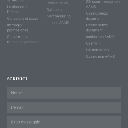
WikiAuthor
Siti scommesse non
Cookie Policy
La sinossi per
AAMS
Collabora
l'editore
Casino senza
Merchandising
Correzione di bozze
documenti
siti non AAMS
Immagini
Casino senza
promozionali
documenti
Social media
casino non AAMS
marketing per autori
CashWin
Siti non AAMS
Casino non AAMS
SCRIVICI