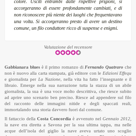
colore. Usciti entrambi dalle rispettive prigioni, si
accorgeranno di essere profondamente cambiati, e di
non riconoscere più niente dei luoghi che frequentavano
una volta. Si accorgeranno presto di avere un destino
comune, un filo conduttore ricco di suspense e enigmi.
Valutazione del recensore
Gabbianara blues
è il primo romanzo di
Fernando Quatraro
che
non è nuovo alla carta stampata, già editore con le
Edizioni Effequ
e giornalista per
La Nazione
, nella vita ha fatto l’insegnante e il
libraio. Emerge nella sua narrazione tutta la stazza di un abile
giornalista, la sua è una voce molto descrittiva, che riesce subito
ad aprire uno scenario ben preciso. Riesce ad appendere sul filo
del racconto delle immagini nitide e degli spaccati reali,
immortalando una storia davvero fuori dal comune.
Il fattaccio della
Costa Concordia
è avvenuto nel
Gennaio 2012,
la nave era diretta a Savona per la sua ultima tappa, ma nelle
acque dell’isola del giglio la nave aveva urtato uno scoglio