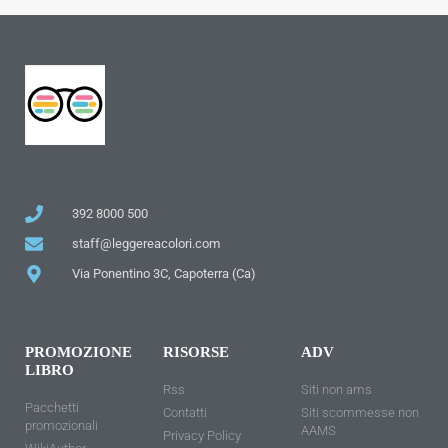
392 8000 500
staff@leggereacolori.com
Via Ponentino 3C, Capoterra (Ca)
PROMOZIONE
RISORSE
ADV
LIBRO
Rss
Siti non ams
Pacchetti
Contatti
Siti scommesse non
promozionali
AAMS
Privacy Policy