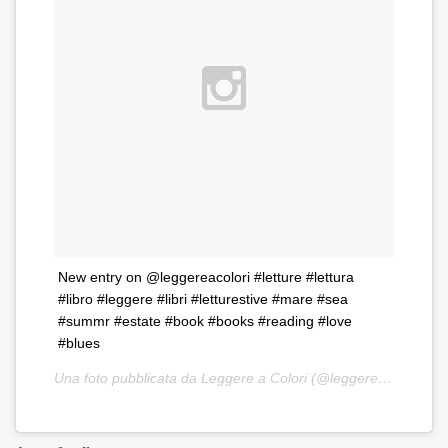
New entry on @leggereacolori #letture #lettura
#libro #leggere #libri #letturestive #mare #sea
#summr #estate #book #books #reading #love
#blues
Una foto pubblicata da Leggere a Colori (@leggereacolori) in data: