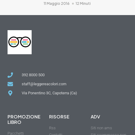
11 Maggio 2016
12 Minuti
392 8000 500
staff@leggereacolori.com
Via Ponentino 3C, Capoterra (Ca)
PROMOZIONE
RISORSE
ADV
LIBRO
Rss
Siti non ams
Pacchetti
Contatti
Siti scommesse non