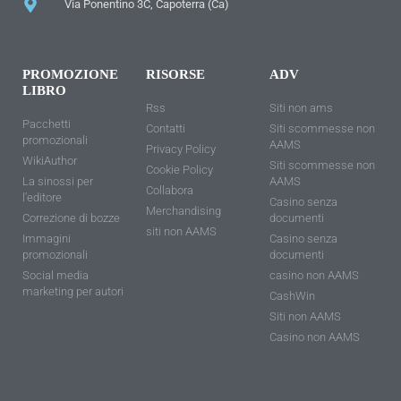
Via Ponentino 3C, Capoterra (Ca)
PROMOZIONE
RISORSE
ADV
LIBRO
Rss
Siti non ams
Pacchetti
Contatti
Siti scommesse non
promozionali
AAMS
Privacy Policy
WikiAuthor
Siti scommesse non
Cookie Policy
La sinossi per
AAMS
Collabora
l'editore
Casino senza
Merchandising
Correzione di bozze
documenti
siti non AAMS
Immagini
Casino senza
promozionali
documenti
Social media
casino non AAMS
marketing per autori
CashWin
Siti non AAMS
Casino non AAMS