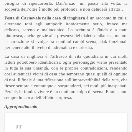
bisogno di ripercorrerla. Dall’inizio, un passo alla volta: la
scoperta dell’oltre è molto più profonda, e non deluderà affatto…
Festa di Carnevale nella casa di ringhiera
è un racconto in cui si
alternano toni agli antipodi: ironicamente serio, franco ma
delicato, sereno e malinconico. La scrittura è fluida e a tratti
pittoresca, anche grazie alla presenza del dialetto milanese, mentre
la narrazione si svolge tra continui cambi scena, ciak funzionali
per tenere alto il livello di adrenalina e curiosità.
La casa di ringhiera è l’affresco di vita quotidiana in cui molti
lettori potrebbero identificarsi: ogni personaggio viene presentato
in tutta la sua umanità, con le proprie contraddizioni, rendendo
così autentici i vicini di casa che sembrano quasi quelli di ognuno
di noi. Il finale è una riflessione sull’imprevedibilità della vita, che
riesce sempre e comunque a sorprenderci, nei modi più inaspettati.
Perché, in fondo, vivere è un continuo colpo di scena. E noi siamo
sempre in cerca dell’effetto sorpresa.
Approfondimento