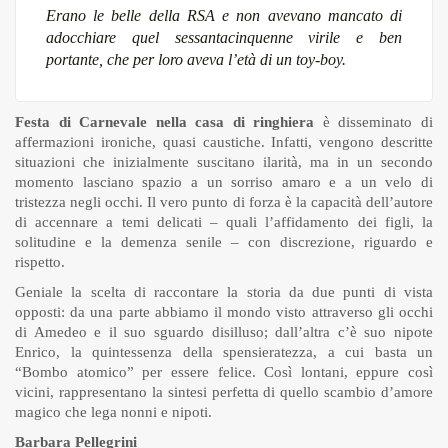
Erano le belle della RSA e non avevano mancato di
adocchiare quel sessantacinquenne virile e ben
portante, che per loro aveva l’età di un toy-boy.
Festa di Carnevale nella casa di ringhiera
è disseminato di
affermazioni ironiche, quasi caustiche. Infatti, vengono descritte
situazioni che inizialmente suscitano ilarità, ma in un secondo
momento lasciano spazio a un sorriso amaro e a un velo di
tristezza negli occhi. Il vero punto di forza è la capacità dell’autore
di accennare a temi delicati – quali l’affidamento dei figli, la
solitudine e la demenza senile – con discrezione, riguardo e
rispetto.
Geniale la scelta di raccontare la storia da due punti di vista
opposti: da una parte abbiamo il mondo visto attraverso gli occhi
di Amedeo e il suo sguardo disilluso; dall’altra c’è suo nipote
Enrico, la quintessenza della spensieratezza, a cui basta un
“Bombo atomico” per essere felice. Così lontani, eppure così
vicini, rappresentano la sintesi perfetta di quello scambio d’amore
magico che lega nonni e nipoti.
Barbara Pellegrini