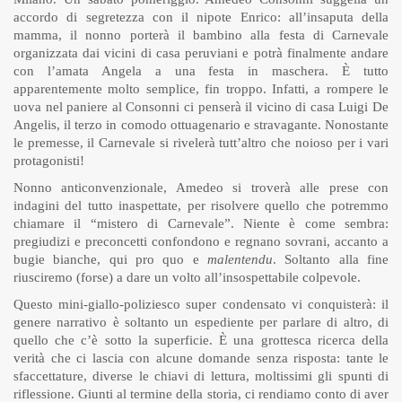
accordo di segretezza con il nipote Enrico: all’insaputa della
mamma, il nonno porterà il bambino alla festa di Carnevale
organizzata dai vicini di casa peruviani e potrà finalmente andare
con l’amata Angela a una festa in maschera. È tutto
apparentemente molto semplice, fin troppo. Infatti, a rompere le
uova nel paniere al Consonni ci penserà il vicino di casa Luigi De
Angelis, il terzo in comodo ottuagenario e stravagante. Nonostante
le premesse, il Carnevale si rivelerà tutt’altro che noioso per i vari
protagonisti!
Nonno anticonvenzionale, Amedeo si troverà alle prese con
indagini del tutto inaspettate, per risolvere quello che potremmo
chiamare il “mistero di Carnevale”. Niente è come sembra:
pregiudizi e preconcetti confondono e regnano sovrani, accanto a
bugie bianche, qui pro quo e
malentendu
. Soltanto alla fine
riusciremo (forse) a dare un volto all’insospettabile colpevole.
Questo mini-giallo-poliziesco super condensato vi conquisterà: il
genere narrativo è soltanto un espediente per parlare di altro, di
quello che c’è sotto la superficie. È una grottesca ricerca della
verità che ci lascia con alcune domande senza risposta: tante le
sfaccettature, diverse le chiavi di lettura, moltissimi gli spunti di
riflessione. Giunti al termine della storia, ci rendiamo conto di aver