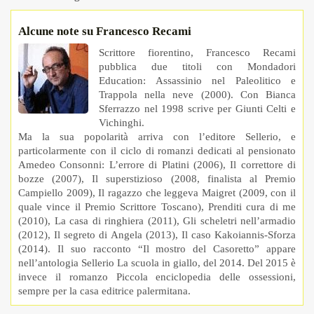
Alcune note su Francesco Recami
Scrittore fiorentino, Francesco Recami
pubblica due titoli con Mondadori
Education: Assassinio nel Paleolitico e
Trappola nella neve (2000). Con Bianca
Sferrazzo nel 1998 scrive per Giunti Celti e
Vichinghi.
Ma la sua popolarità arriva con l’editore Sellerio, e
particolarmente con il ciclo di romanzi dedicati al pensionato
Amedeo Consonni: L’errore di Platini (2006), Il correttore di
bozze (2007), Il superstizioso (2008, finalista al Premio
Campiello 2009), Il ragazzo che leggeva Maigret (2009, con il
quale vince il Premio Scrittore Toscano), Prenditi cura di me
(2010), La casa di ringhiera (2011), Gli scheletri nell’armadio
(2012), Il segreto di Angela (2013), Il caso Kakoiannis-Sforza
(2014). Il suo racconto “Il mostro del Casoretto” appare
nell’antologia Sellerio La scuola in giallo, del 2014. Del 2015 è
invece il romanzo Piccola enciclopedia delle ossessioni,
sempre per la casa editrice palermitana.