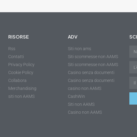
RISORSE
ADV
SCR
Rss
Siti non ams
Contatti
Siti scommesse non AAMS
Privacy Policy
Siti scommesse non AAMS
Cookie Policy
Casino senza documenti
Collabora
Casino senza documenti
r
Merchandising
casino non AAMS
siti non AAMS
CashWin
Siti non AAMS
Casino non AAMS