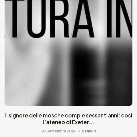
Il signore delle mosche compie sessant’anni: così
l’ateneo di Exeter...
30 Settembre 2014
8 Minuti