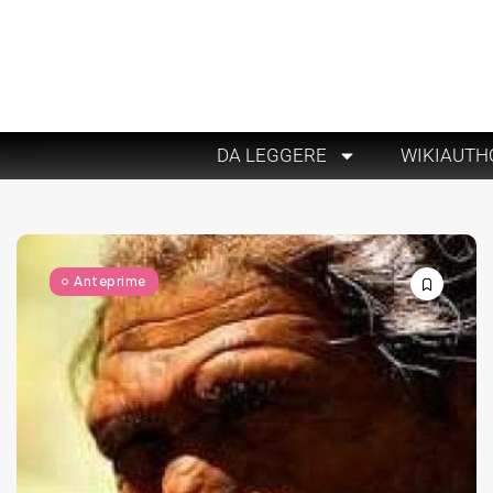
DA LEGGERE
WIKIAUTH
Anteprime