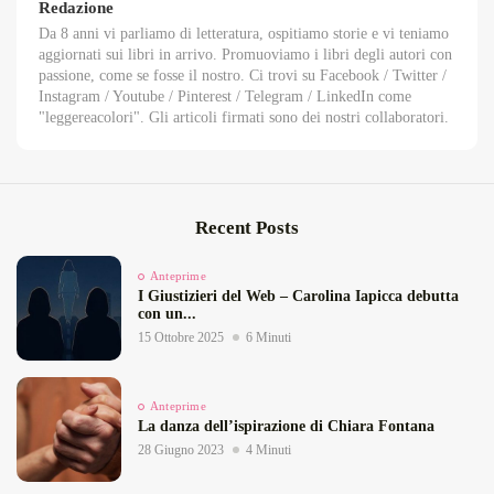
Redazione
Da 8 anni vi parliamo di letteratura, ospitiamo storie e vi teniamo
aggiornati sui libri in arrivo. Promuoviamo i libri degli autori con
passione, come se fosse il nostro. Ci trovi su Facebook / Twitter /
Instagram / Youtube / Pinterest / Telegram / LinkedIn come
"leggereacolori". Gli articoli firmati sono dei nostri collaboratori.
Recent Posts
Anteprime
I Giustizieri del Web – Carolina Iapicca debutta
con un...
15 Ottobre 2025
6 Minuti
Anteprime
La danza dell’ispirazione di Chiara Fontana
28 Giugno 2023
4 Minuti