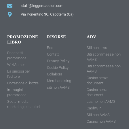
staff@leggereacolori.com
Via Ponentino 3C, Capoterra (Ca)
PROMOZIONE
RISORSE
ADV
LIBRO
Rss
Siti non ams
Pacchetti
Contatti
Siti scommesse non
promozionali
AAMS
Privacy Policy
WikiAuthor
Siti scommesse non
Cookie Policy
La sinossi per
AAMS
Collabora
l'editore
Casino senza
Merchandising
Correzione di bozze
documenti
siti non AAMS
Immagini
Casino senza
promozionali
documenti
Social media
casino non AAMS
marketing per autori
CashWin
Siti non AAMS
Casino non AAMS