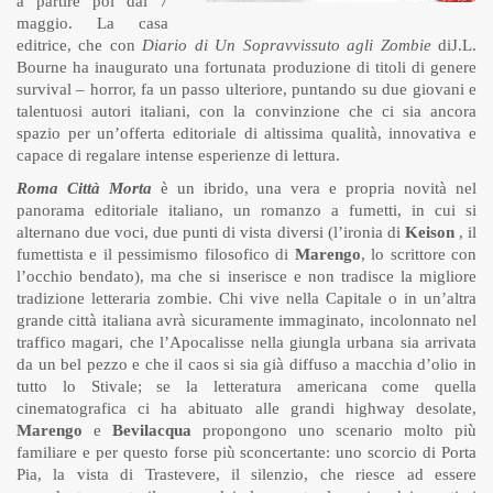
a partire poi dal 7
maggio. La casa
editrice, che con
Diario di Un Sopravvissuto agli Zombie
diJ.L.
Bourne ha inaugurato una fortunata produzione di titoli di genere
survival – horror, fa un passo ulteriore, puntando su due giovani e
talentuosi autori italiani, con la convinzione che ci sia ancora
spazio per un’offerta editoriale di altissima qualità, innovativa e
capace di regalare intense esperienze di lettura.
Roma Città Morta
è un ibrido, una vera e propria novità nel
panorama editoriale italiano, un romanzo a fumetti, in cui si
alternano due voci, due punti di vista diversi (l’ironia di
Keison
, il
fumettista e il pessimismo filosofico di
Marengo
, lo scrittore con
l’occhio bendato), ma che si inserisce e non tradisce la migliore
tradizione letteraria zombie. Chi vive nella Capitale o in un’altra
grande città italiana avrà sicuramente immaginato, incolonnato nel
traffico magari, che l’Apocalisse nella giungla urbana sia arrivata
da un bel pezzo e che il caos si sia già diffuso a macchia d’olio in
tutto lo Stivale; se la letteratura americana come quella
cinematografica ci ha abituato alle grandi highway desolate,
Marengo
e
Bevilacqua
propongono uno scenario molto più
familiare e per questo forse più sconcertante: uno scorcio di Porta
Pia, la vista di Trastevere, il silenzio, che riesce ad essere