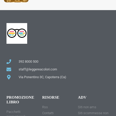
392 8000 500
staff@leggereacolori.com
Via Ponentino 3C, Capoterra (Ca)
PROMOZIONE
RISORSE
ADV
LIBRO
Rss
Siti non ams
Pacchetti
Contatti
Siti scommesse non