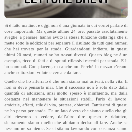
Si è fatto mattino, e oggi non è una giornata in cui vorrei parlare di
cose importanti. Ma queste ultime 24 ore, passate assolutamente
sveglie, a pensare, hanno avuto la stessa funzione della riga che si
mette sotto le addizioni per separare il risultato da tutti quei numeri
che hai trovato per la strada. Guardandomi indietro, in questi
ultimi 20 mesi, numeri ne ho trovati diversi. Questo blog ne è un
esempio, ricco di fatti e di spunti riflessivi raccolti per strada. E li
ho sommati. Con piacere, ma anche no. Perché in mezzo c’erano
anche sottrazioni volute e cercate da fare.
Quello che ho afferrato è che non siamo mai arrivati, nella vita. E
non si deve pensarlo mai. Che il successo non è solo dato dalla
quantità di addizioni, anzi molto spesso è ininfluente, ma dalla
costanza nel mantenere le situazioni stabili. Parlo di lavoro,
amicizie, affetti, stile di vita, pretese, obiettivi. Tantissimi di questi
ne ho perso per strada. Da un lato è vero che siamo quello che gli
altri riescono a vedere, dall’altro dire questo è riduttivo,
sicuramente siamo quello che abbiamo deciso di fare. Anche se
nessuno ne sa niente. Se ci stiamo lavorando con costanza siamo