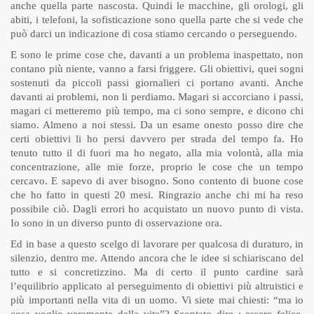
anche quella parte nascosta. Quindi le macchine, gli orologi, gli
abiti, i telefoni, la sofisticazione sono quella parte che si vede che
può darci un indicazione di cosa stiamo cercando o perseguendo.
E sono le prime cose che, davanti a un problema inaspettato, non
contano più niente, vanno a farsi friggere. Gli obiettivi, quei sogni
sostenuti da piccoli passi giornalieri ci portano avanti. Anche
davanti ai problemi, non li perdiamo. Magari si accorciano i passi,
magari ci metteremo più tempo, ma ci sono sempre, e dicono chi
siamo. Almeno a noi stessi. Da un esame onesto posso dire che
certi obiettivi li ho persi davvero per strada del tempo fa. Ho
tenuto tutto il di fuori ma ho negato, alla mia volontà, alla mia
concentrazione, alle mie forze, proprio le cose che un tempo
cercavo. E sapevo di aver bisogno. Sono contento di buone cose
che ho fatto in questi 20 mesi. Ringrazio anche chi mi ha reso
possibile ciò. Dagli errori ho acquistato un nuovo punto di vista.
Io sono in un diverso punto di osservazione ora.
Ed in base a questo scelgo di lavorare per qualcosa di duraturo, in
silenzio, dentro me. Attendo ancora che le idee si schiariscano del
tutto e si concretizzino. Ma di certo il punto cardine sarà
l’equilibrio applicato al perseguimento di obiettivi più altruistici e
più importanti nella vita di un uomo. Vi siete mai chiesti: “ma io