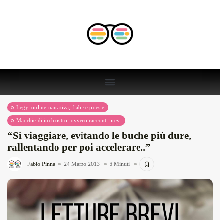
Leggi online narrativa, fiabe e poesie
Macchie di inchiostro, ovvero racconti brevi
“Sì viaggiare, evitando le buche più dure,
rallentando per poi accelerare..”
Fabio Pinna
24 Marzo 2013
6 Minuti