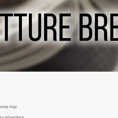
come mai
la cameriera