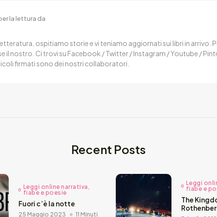
er la lettura da
letteratura, ospitiamo storie e vi teniamo aggiornati sui libri in arrivo.
 il nostro. Ci trovi su Facebook / Twitter / Instagram / Youtube / Pin
ticoli firmati sono dei nostri collaboratori.
Recent Posts
Leggi onli
Leggi online narrativa,
fiabe e p
fiabe e poesie
The Kingdo
Fuori c’è la notte
Rothenbe
25 Maggio 2023
11 Minuti