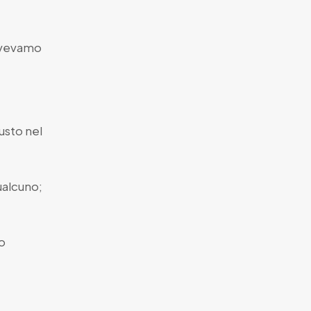
 avevamo
gusto nel
ualcuno;
o