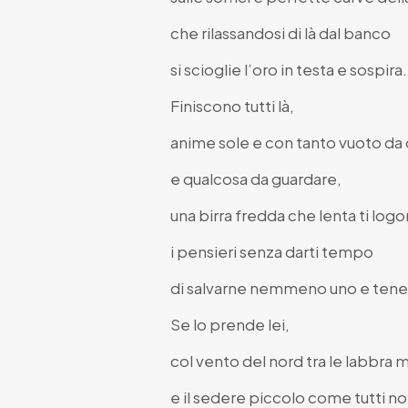
che rilassandosi di là dal banco
si scioglie l’oro in testa e sospira.
Finiscono tutti là,
anime sole e con tanto vuoto da
e qualcosa da guardare,
una birra fredda che lenta ti logo
i pensieri senza darti tempo
di salvarne nemmeno uno e tener
Se lo prende lei,
col vento del nord tra le labbra
e il sedere piccolo come tutti no