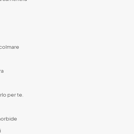
 colmare
ra
lo per te.
 morbide
i