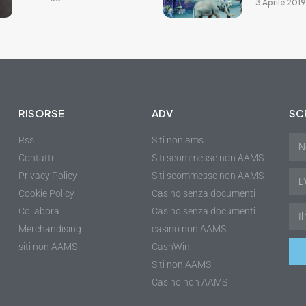
3 Aprile 2019
RISORSE
ADV
SCR
Rss
Siti non ams
Contatti
Siti scommesse non AAMS
Privacy Policy
Siti scommesse non AAMS
Cookie Policy
Casino senza documenti
Collabora
Casino senza documenti
r
Merchandising
casino non AAMS
siti non AAMS
CashWin
Siti non AAMS
Casino non AAMS