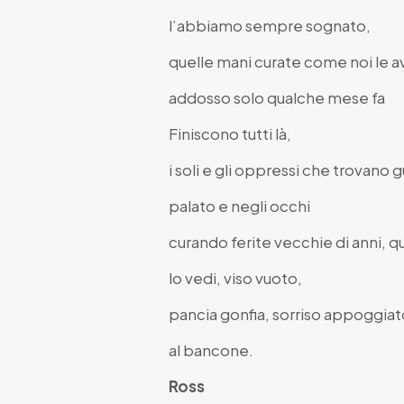
l’abbiamo sempre sognato,
quelle mani curate come noi le
addosso solo qualche mese fa
Finiscono tutti là,
i soli e gli oppressi che trovano 
palato e negli occhi
curando ferite vecchie di anni, q
lo vedi, viso vuoto,
pancia gonfia, sorriso appoggiat
al bancone.
Ross