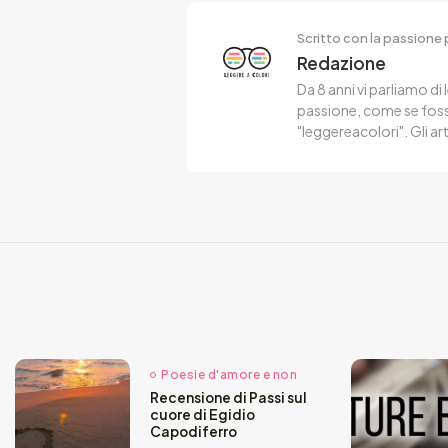
Scritto con la passione p
Redazione
Da 8 anni vi parliamo di 
passione, come se fosse
"leggereacolori". Gli ar
Poesie d'amore e non
Recensione di Passi sul
cuore di Egidio
Capodiferro