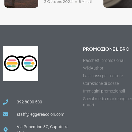
3 Ottobre 2024
8 Minuti
PROMOZIONE LIBRO
Pacchetti promozionali
WikiAuthor
La sinossi per l'editore
Correzione di bozze
Immagini promozionali
Social media marketing pe
392 8000 500
autori
staff@leggereacolori.com
Via Ponentino 3C, Capoterra