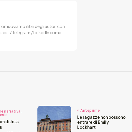
 Promuoviamo i libri degli autori con
terest / Telegram / LinkedIn come
Anteprime
ne narrativa,
oesie
Le ragazze non possono
m di Jess
entrare di Emily
rg
Lockhart