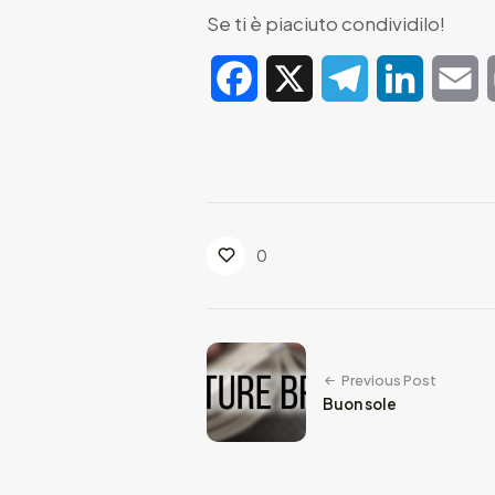
Se ti è piaciuto condividilo!
Facebook
X
Telegram
LinkedIn
E
0
Previous Post
Buon sole