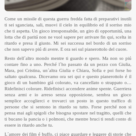
Come un missile di questa guerra fredda fatta di preparativi inutili
ti sei sganciata, sali, muovi il cielo in equilibrio ed il sorriso mio
che ti aspetta. Un gioco irresponsabile, un giro di opportunitá, una
lotta che di paritá non ne vuol sapere per arrivare fin qui, scelta in
ritardo e presa il giusto. Mi sei successa nel bordo di un sorriso
che non sapevo piú di avere. E ora sei sul pianerottolo del cuore.
Resto dell´altro mondo mentre ti guardo e spero. Ma non so piú
contare fino a uno. Perché l´ho passato da un pezzo con Giulia,
Mara, poi Cristina, un´altra Giulia e Chiara, Sofia e poi forse ho
saltato qualcuna. Dicevamo ora sei qui e questo pianerottolo é il
gioco di un bambino giá colorato, va cancellato o strappato o…
Ridefinisci colorare. Ridefinisci accendere anime spente. Guerriera
senza armi e io arreso senza opposizione, sembra un gioco
semplice accoglierci e trovarci un posto in questo traffico di
persone che si sentono in ritardo su tutto. Forse perché non si
pensa mai agli spigoli che bisogna spostare nel tragitto, quelli che
ti bucano la pancia o i polmoni, che mentre bruci ti rendi conto di
essere in ritardo anche tu.
L´amore dei film é buffo, ci piace guardare e leggere di storie che