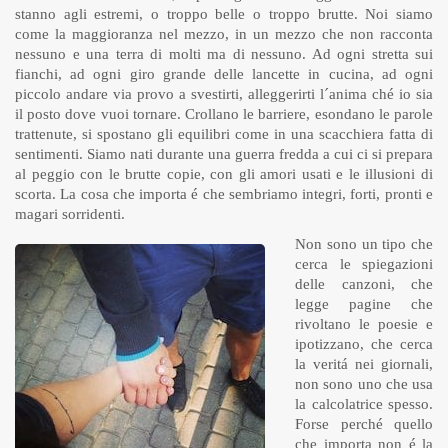
stanno agli estremi, o troppo belle o troppo brutte. Noi siamo
come la maggioranza nel mezzo, in un mezzo che non racconta
nessuno e una terra di molti ma di nessuno. Ad ogni stretta sui
fianchi, ad ogni giro grande delle lancette in cucina, ad ogni
piccolo andare via provo a svestirti, alleggerirti l´anima ché io sia
il posto dove vuoi tornare. Crollano le barriere, esondano le parole
trattenute, si spostano gli equilibri come in una scacchiera fatta di
sentimenti. Siamo nati durante una guerra fredda a cui ci si prepara
al peggio con le brutte copie, con gli amori usati e le illusioni di
scorta. La cosa che importa é che sembriamo integri, forti, pronti e
magari sorridenti.
Non sono un tipo che
cerca le spiegazioni
delle canzoni, che
legge pagine che
rivoltano le poesie e
ipotizzano, che cerca
la veritá nei giornali,
non sono uno che usa
la calcolatrice spesso.
Forse perché quello
che importa non é la