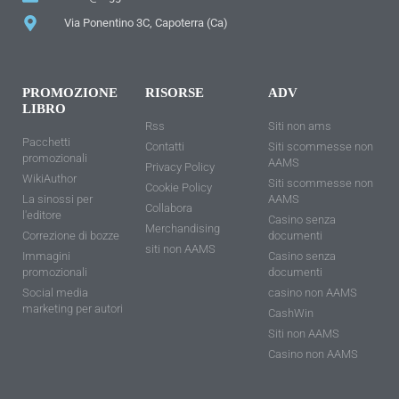
Via Ponentino 3C, Capoterra (Ca)
PROMOZIONE
RISORSE
ADV
LIBRO
Rss
Siti non ams
Pacchetti
Contatti
Siti scommesse non
promozionali
AAMS
Privacy Policy
WikiAuthor
Siti scommesse non
Cookie Policy
La sinossi per
AAMS
Collabora
l'editore
Casino senza
Merchandising
Correzione di bozze
documenti
siti non AAMS
Immagini
Casino senza
promozionali
documenti
Social media
casino non AAMS
marketing per autori
CashWin
Siti non AAMS
Casino non AAMS