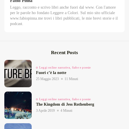
Fabio Pinna
Leggo, racconto e scrivo libri anche fuori dal www. Con l'amore
per le parole ho fondato Leggere a Colori. Sul mio sito ufficiale
www.fabiopinna.me trovi i libri pubblicati, le mie brevi storie e il
podcast.
Recent Posts
Leggi online narrativa, fiabe e poesie
Fuori c’è la notte
25 Maggio 2023
11 Minuti
Leggi online narrativa, fiabe e poesie
The Kingdom di Jess Rothenberg
3 Aprile 2019
4 Minuti