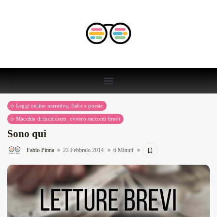
Leggi online narrativa, fiabe e poesie
Macchie di inchiostro, ovvero racconti brevi
Sono qui
Fabio Pinna
22 Febbraio 2014
6 Minuti