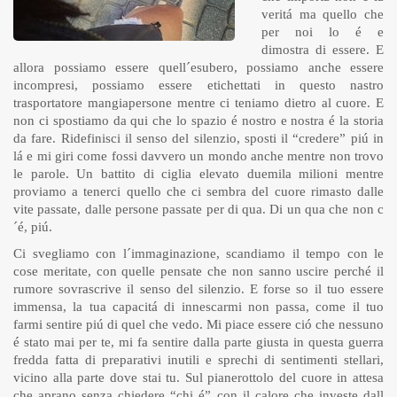
veritá ma quello che
per noi lo é e
dimostra di essere. E
allora possiamo essere quell´esubero, possiamo anche essere
incompresi, possiamo essere etichettati in questo nastro
trasportatore mangiapersone mentre ci teniamo dietro al cuore. E
non ci spostiamo da qui che lo spazio é nostro e nostra é la storia
da fare. Ridefinisci il senso del silenzio, sposti il “credere” piú in
lá e mi giri come fossi davvero un mondo anche mentre non trovo
le parole. Un battito di ciglia elevato duemila milioni mentre
proviamo a tenerci quello che ci sembra del cuore rimasto dalle
vite passate, dalle persone passate per di qua. Di un qua che non c
´é, piú.
Ci svegliamo con l´immaginazione, scandiamo il tempo con le
cose meritate, con quelle pensate che non sanno uscire perché il
rumore sovrascrive il senso del silenzio. E forse so il tuo essere
immensa, la tua capacitá di innescarmi non passa, come il tuo
farmi sentire piú di quel che vedo. Mi piace essere ció che nessuno
é stato mai per te, mi fa sentire dalla parte giusta in questa guerra
fredda fatta di preparativi inutili e sprechi di sentimenti stellari,
vicino alla parte dove stai tu. Sul pianerottolo del cuore in attesa
che aprano senza chiedere “chi é” con il calore che investe dall