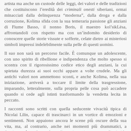
artista ma anche un custode delle leggi, dei valori e delle tradizioni
che costituiscono l’eredità dei
criminali onesti
siberiani, ormai
minacciati dalla delinquenza “moderna”, dalla droga e dalla
corruzione, Kolima sfida con la sua temeraria passione gli anziani
di Fiume Basso, il nonno Boris, il maestro kol’sikLësa,
affrontandoli con rispetto ma con un’indomito desiderio di
conoscere quelle storie vissute e sofferte, celate dietro ai misteriosi
simboli impressi indelebilmente sulla pelle di questi uomini.
Il suo non sarà un percorso facile. È comunque un adolescente,
con uno spirito di ribellione e indipendenza che molto spesso si
scontra con il rigorosissimo codice etico degli anziani, la cui
spietata durezza ai suoi occhi appare a volte crudele. Ma gli
antichi valori non ammettono sconti, e anche Kolima, nella sua
iniziazione, arriverà a toccare il limite della trasgressione,
imparando, letteralmente, sulla propria pelle cosa può accadere
quando si cede agli istinti trasformando la vendetta lecita in
peccato.
I racconti sono scritti con quella seducente vivacità tipica di
Nicolai Lilin, capace di trascinarci in un vortice di emozioni e
sentimenti. Non appaiono ancora le scene più oscure della sua
vita, ma, al contrario, anche nei momenti più drammatici, a