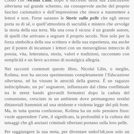
Credo che
Nicolai Lilin
, dopo il successo della sua
Educazione
siberiana
sul grande schermo, sia consapevole anche del proprio
fascino carismatico e dell’impressione che riesce a trasmettere a
lettori e non. Forse saranno le
Storie sulla pelle
che egli stesso
porta su di sé, o quell’atmosfera di sacralità e mistero che avvolge
la storia della sua terra. Ma una cosa è sicura: è un grande autore,
di quelli che arrivano a segnare il proprio secolo. Non solo per la
forza simbolica della sua scrittura e della sua esperienza, ma anche
per il potere di incantare i lettori con un meraviglioso intreccio di
poesia, vita, letteratura, storia, valori e tradizioni, raccontato con
semplicità e un lieve accenno di nostalgica allegria.
Nei racconti contenuti questo libro, Nicolai Lilin, o meglio,
Kolima, non ha ancora sperimentato completamente l’
Educazione
siberiana
, né ha vissuto le atrocità della guerra. È un ragazzo
indisciplinato, un po’ sognatore, influenzato dal clima conflittuale
tra le street bands giovanili formatesi dopo la caduta del
comunismo, cresciuto in un ambiente dove permangono residui
dittatoriali frammisti ad una stridente e violenta legge del più forte.
Ma, in tutta questa confusione, Kolima ha un solo pensiero fisso:
vuole apprendere l’arte, il significato, la profondità e la cultura dei
tatuaggi che gli anziani criminali siberiani portano sulla loro pelle.
Per raggiungere la sua meta, per diventare un
kol’sik,
non solo un