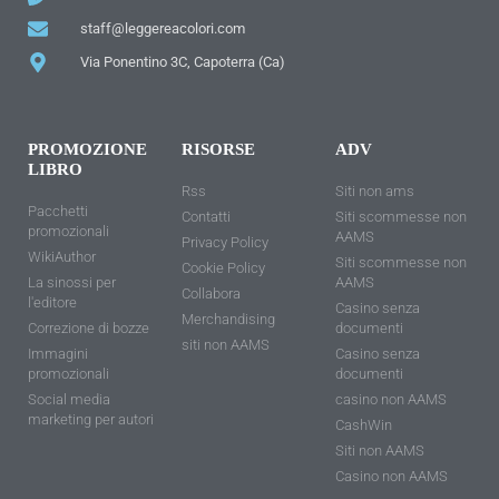
staff@leggereacolori.com
Via Ponentino 3C, Capoterra (Ca)
PROMOZIONE
RISORSE
ADV
LIBRO
Rss
Siti non ams
Pacchetti
Contatti
Siti scommesse non
promozionali
AAMS
Privacy Policy
WikiAuthor
Siti scommesse non
Cookie Policy
La sinossi per
AAMS
Collabora
l'editore
Casino senza
Merchandising
Correzione di bozze
documenti
siti non AAMS
Immagini
Casino senza
promozionali
documenti
Social media
casino non AAMS
marketing per autori
CashWin
Siti non AAMS
Casino non AAMS