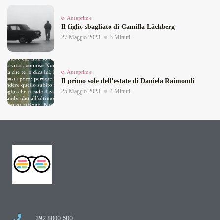
Anteprime
Il figlio sbagliato di Camilla Läckberg
27 Maggio 2023
3 Minuti
Anteprime
Il primo sole dell’estate di Daniela Raimondi
25 Maggio 2023
4 Minuti
392 8000 500