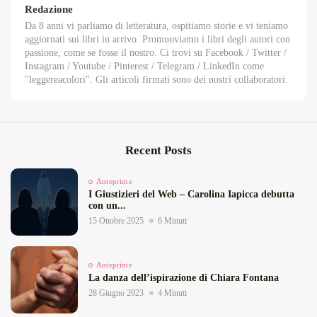
Redazione
Da 8 anni vi parliamo di letteratura, ospitiamo storie e vi teniamo
aggiornati sui libri in arrivo. Promuoviamo i libri degli autori con
passione, come se fosse il nostro. Ci trovi su Facebook / Twitter /
Instagram / Youtube / Pinterest / Telegram / LinkedIn come
"leggereacolori". Gli articoli firmati sono dei nostri collaboratori.
Recent Posts
Anteprime
I Giustizieri del Web – Carolina Iapicca debutta
con un...
15 Ottobre 2025
6 Minuti
Anteprime
La danza dell’ispirazione di Chiara Fontana
28 Giugno 2023
4 Minuti