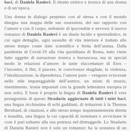
baci
, di
Daniela Ranieri
. Il ritratto onirico e ironica di una donna
e di un’epoca.
Una donna in dialogo perpetuo con sé stessa e con il mondo
disegna una mappa delle sue ossessioni, del suo rapporto con
l’amore e con il corpo, serbatoio di ipocondrie e nevrosi: il nuovo
romanzo di
Daniela Ranieri
è un diario lucido e iperrealistico, in
cui ogni dettaglio, ogni sussulto di vita interiore è trattato allo
stesso tempo come dato scientifico e ferita dell’anima. Dalla
pandemia di Covid-19 alla vita quotidiana di Roma, tutto viene
fatto oggetto di narrazione ironica e burrascosa, ma in special
modo le relazioni d’amore: le tante sfaccettature di Eros –
l’incontro, il flirt, il piacere, le convivenze sbagliate, la violenza,
l’idealizzazione, la dipendenza, l’amore puro – vengono sviscerate
nello stile impareggiabile dell’autrice, un misto di strazio,
risentimento, ironia impastati con la grande letteratura europea (e
non solo). E forse è proprio la lingua di
Daniela Ranieri
il vero
protagonista di questo
Stradario aggiornato di tutti i miei baci
,
una lingua ricchissima di echi gaddiani, di irritazioni à la Thomas
Bernhard, di citazioni, e allo stesso tempo inquietantemente diretta
e inaudita, una lingua la cui capacità di nominare e avvicinare le
cose è pari soltanto alla sua potenza nel distruggerle. Lo Stradario
di Daniela Ranieri non è solo un romanzo: ha la sostanza di un