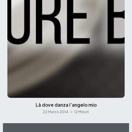
Là dove danza l’angelo mio
22 Marzo 2014
12 Minuti