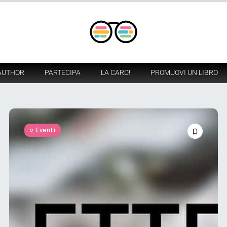
AUTHOR
PARTECIPA
LA CARD!
PROMUOVI UN LIBRO
Eventi