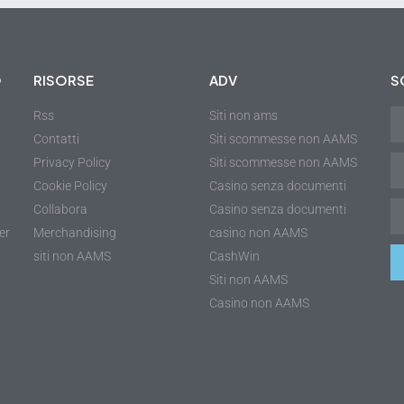
O
RISORSE
ADV
S
Rss
Siti non ams
Contatti
Siti scommesse non AAMS
Privacy Policy
Siti scommesse non AAMS
Cookie Policy
Casino senza documenti
Collabora
Casino senza documenti
er
Merchandising
casino non AAMS
siti non AAMS
CashWin
Siti non AAMS
Casino non AAMS