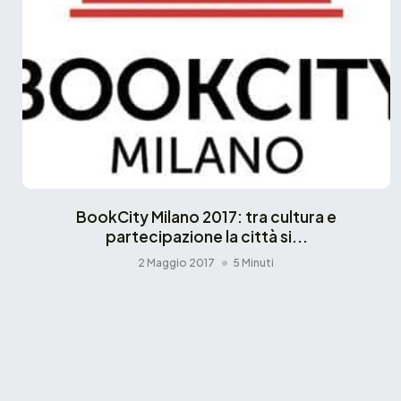
BookCity Milano 2017: tra cultura e
partecipazione la città si...
2 Maggio 2017
5 Minuti