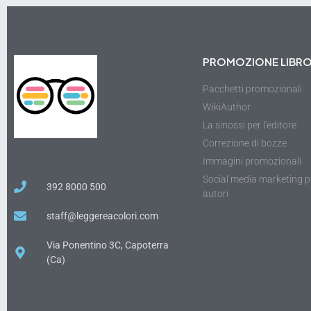
PROMOZIONE LIBR
Pacchetti promozionali
WikiAuthor
La sinossi per l'editore
Correzione di bozze
Immagini promozionali
Social media marketing p
392 8000 500
autori
staff@leggereacolori.com
Via Ponentino 3C, Capoterra
(Ca)