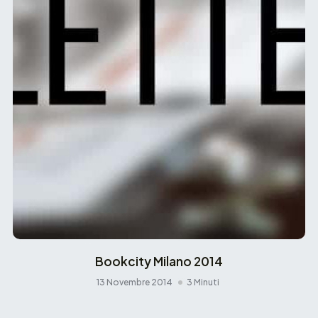
Bookcity Milano 2014
13 Novembre 2014
3 Minuti