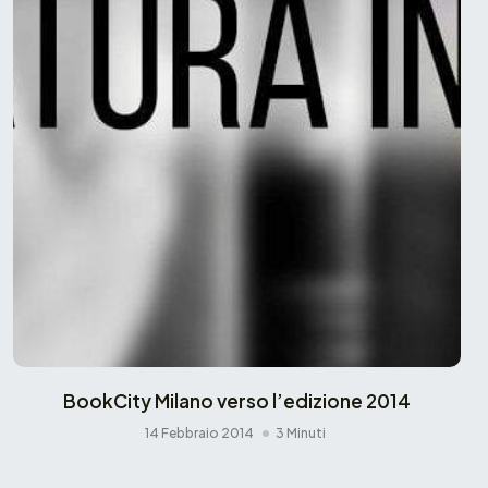
BookCity Milano verso l’edizione 2014
14 Febbraio 2014
3 Minuti