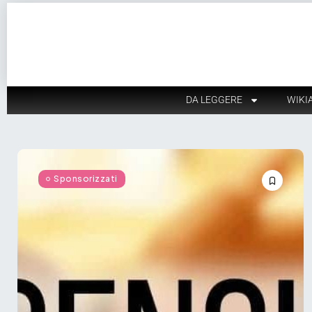
DA LEGGERE
WIKI
Sponsorizzati