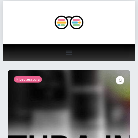
Letteratura