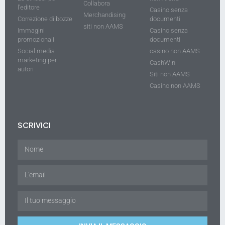
Collabora
l'editore
Casino senza
Merchandising
Correzione di bozze
documenti
siti non AAMS
Immagini
Casino senza
promozionali
documenti
Social media
casino non AAMS
marketing per
CashWin
autori
Siti non AAMS
Casino non AAMS
SCRIVICI