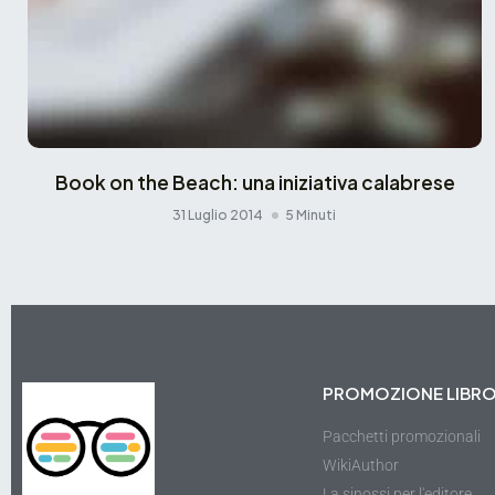
Book on the Beach: una iniziativa calabrese
31 Luglio 2014
5 Minuti
PROMOZIONE LIBR
Pacchetti promozionali
WikiAuthor
La sinossi per l'editore