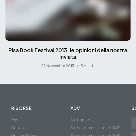
Pisa Book Festival 2013: le opinioni della nostra
inviata
22 Novembre 2013
5 Minuti
O
RISORSE
ADV
S
Rss
Siti non ams
Contatti
Siti scommesse non AAMS
Privacy Policy
Siti scommesse non AAMS