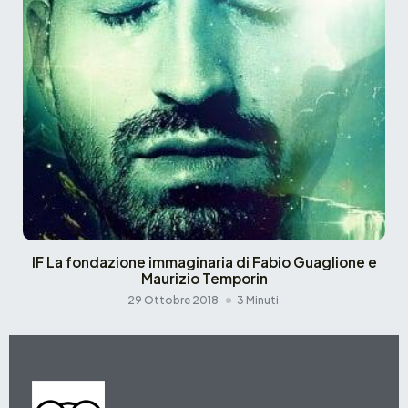
IF La fondazione immaginaria di Fabio Guaglione e
Maurizio Temporin
29 Ottobre 2018
3 Minuti