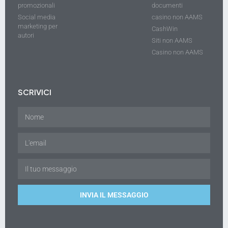
promozionali
documenti
Social media
casino non AAMS
marketing per
CashWin
autori
Siti non AAMS
Casino non AAMS
SCRIVICI
INVIA IL MESSAGGIO