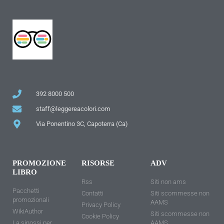
392 8000 500
staff@leggereacolori.com
Via Ponentino 3C, Capoterra (Ca)
PROMOZIONE
RISORSE
ADV
LIBRO
Rss
Siti non ams
Pacchetti
Contatti
Siti scommesse non
promozionali
AAMS
Privacy Policy
WikiAuthor
Siti scommesse non
Cookie Policy
La sinossi per
AAMS