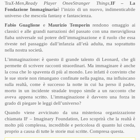
Tra
X-Men
,
Ready Player One
e
Stranger Things
,
IF – La
Fondazione Immaginaria
è l’inizio di un nuovo, indimenticabile
universo che mescola fantasy e fantascienza.
Fabio Guaglione
e
Maurizio Temporin
rendono omaggio ai
classici e alle grandi narrazioni del passato con una meravigliosa
fiaba universale sul potere dell’immaginazione e il ruolo che essa
riveste nel passaggio dall’infanzia all’età adulta, ma soprattutto
nella nostra società.
L’immaginazione: è questo il grande talento di Leonard, che gli
permette di scrivere racconti straordinari. Ma immaginare è anche
la cosa che lo spaventa di più al mondo. Leo infatti è convinto che
le sue storie non rimangano confinate nella pagina, ma influiscano
sulla realtà, come è successo la notte in cui ha perso il padre,
morto in un incidente stradale troppo simile a un racconto che
aveva appena scritto. L’immaginazione è davvero una forza in
grado di piegare le leggi dell’universo?
Quando viene avvicinato da una misteriosa organizzazione
chiamata IF – Imaginary Foundation, Leo scoprirà che la realtà è
molto più complessa, incredibile e pericolosa di quanto lui creda,
proprio a causa di tutte le storie mai scritte. Compresa questa.