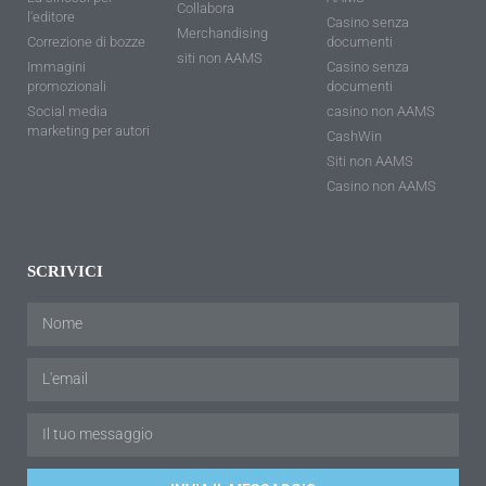
Collabora
l'editore
Casino senza
Merchandising
Correzione di bozze
documenti
siti non AAMS
Immagini
Casino senza
promozionali
documenti
Social media
casino non AAMS
marketing per autori
CashWin
Siti non AAMS
Casino non AAMS
SCRIVICI