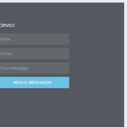
CRIVICI
INVIA IL MESSAGGIO