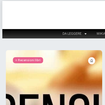
DA LEGGERE
WIKI
Recensioni libri