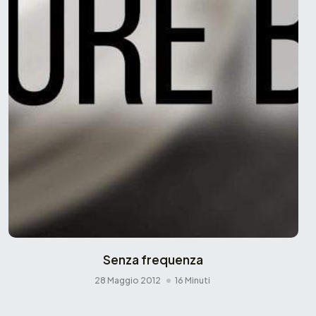
Senza frequenza
28 Maggio 2012
16 Minuti