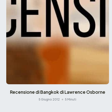
Recensione di Bangkok di Lawrence Osborne
5 Giugno 2012
5 Minuti