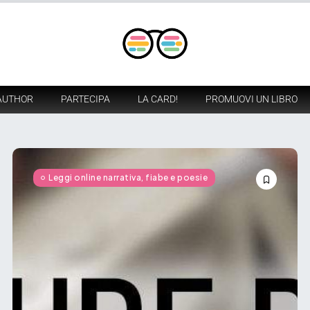
AUTHOR
PARTECIPA
LA CARD!
PROMUOVI UN LIBRO
Leggi online narrativa, fiabe e poesie