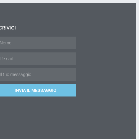
CRIVICI
INVIA IL MESSAGGIO