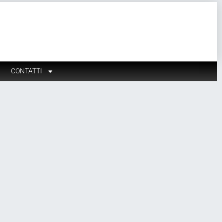
CONTATTI