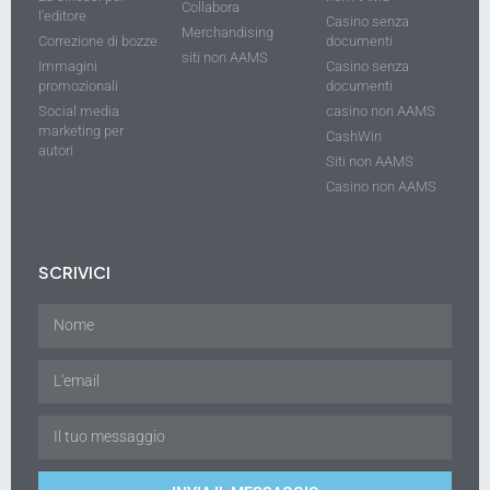
Collabora
l'editore
Casino senza
Merchandising
Correzione di bozze
documenti
siti non AAMS
Immagini
Casino senza
promozionali
documenti
Social media
casino non AAMS
marketing per
CashWin
autori
Siti non AAMS
Casino non AAMS
SCRIVICI