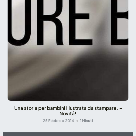
Una storia per bambini illustrata da stampare. –
Novitá!
25 Febbraio 2014
1 Minuti