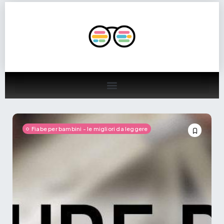
Fiabe per bambini - le migliori da leggere