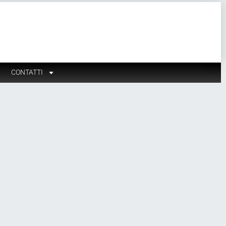
CONTATTI