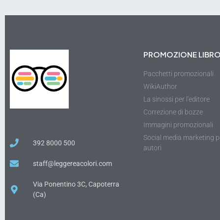
PROMOZIONE LIBR
Pacchetti promozionali
WikiAuthor
La sinossi per l'editore
Correzione di bozze
Immagini promozionali
Social media marketing p
392 8000 500
autori
staff@leggereacolori.com
Via Ponentino 3C, Capoterra
(Ca)