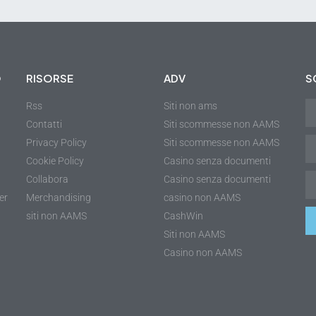
O
RISORSE
ADV
S
Rss
Siti non ams
Contatti
Siti scommesse non AAMS
Privacy Policy
Siti scommesse non AAMS
Cookie Policy
Casino senza documenti
Collabora
Casino senza documenti
er
Merchandising
casino non AAMS
siti non AAMS
CashWin
Siti non AAMS
Casino non AAMS