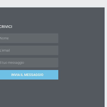
CRIVICI
INVIA IL MESSAGGIO