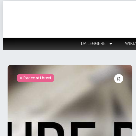
DA LEGGERE
WIKI
Racconti brevi