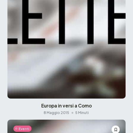
Europa in versi a Como
8 Maggio 2015
5 Minuti
Eventi