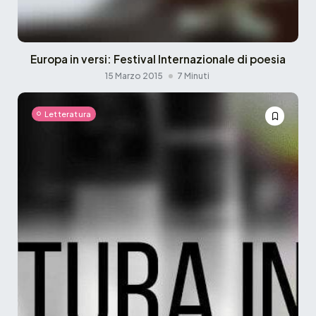
Europa in versi: Festival Internazionale di poesia
15 Marzo 2015
7 Minuti
Letteratura