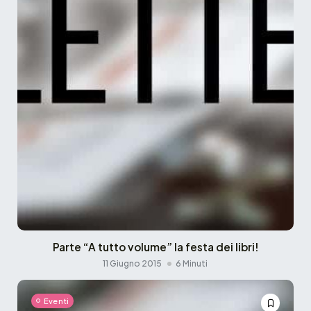
Parte “A tutto volume” la festa dei libri!
11 Giugno 2015
6 Minuti
Eventi