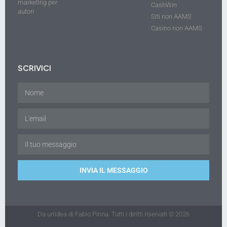
marketing per
CashWin
autori
Siti non AAMS
Casino non AAMS
SCRIVICI
INVIA IL MESSAGGIO
Da un'idea di Fabio Pinna. Tutti i diritti riservati © 2026