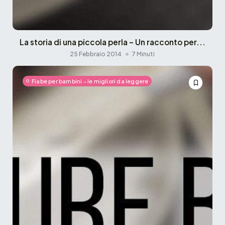
La storia di una piccola perla – Un racconto per...
25 Febbraio 2014
7 Minuti
Fiabe per bambini - le migliori da leggere