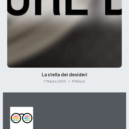
La stella dei desideri
7 Marzo 2013
9 Minuti