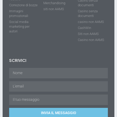
Casino senza
Merchandising
Correzione di bozze
documenti
siti non AAMS
Immagini
Casino senza
promozionali
documenti
Social media
casino non AAMS
marketing per
CashWin
autori
Siti non AAMS
Casino non AAMS
SCRIVICI
INVIA IL MESSAGGIO