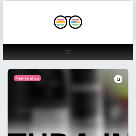
Letteratura