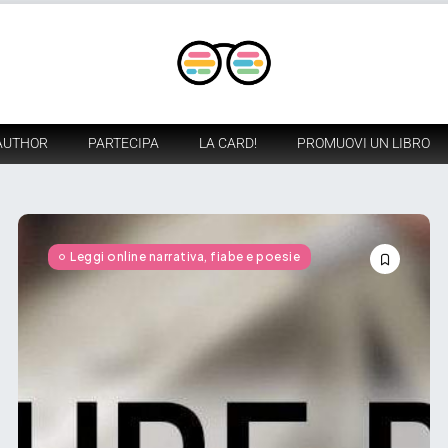
AUTHOR
PARTECIPA
LA CARD!
PROMUOVI UN LIBRO
Leggi online narrativa, fiabe e poesie