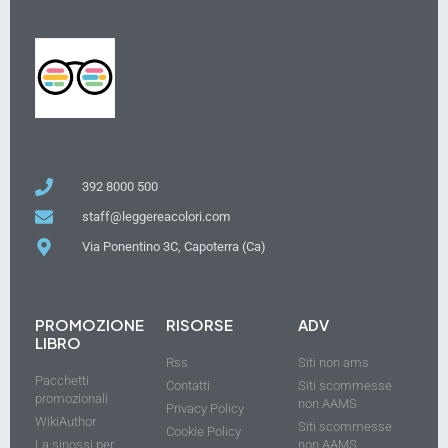
392 8000 500
staff@leggereacolori.com
Via Ponentino 3C, Capoterra (Ca)
PROMOZIONE
RISORSE
ADV
LIBRO
Rss
Siti non ams
Pacchetti
Contatti
Siti scommesse
promozionali
non AAMS
Privacy Policy
WikiAuthor
Siti scommesse
Cookie Policy
La sinossi per
non AAMS