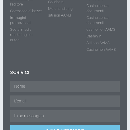
Collabora
l'editore
Casino senza
Merchandising
Correzione di bozze
documenti
siti non AAMS
Immagini
Casino senza
promozionali
documenti
Social media
casino non AAMS
marketing per
CashWin
autori
Siti non AAMS
Casino non AAMS
SCRIVICI