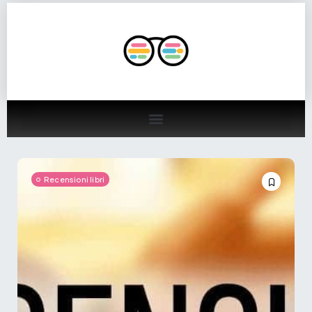
Recensioni libri