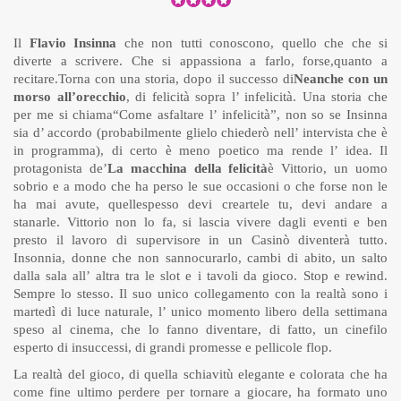
Il
Flavio Insinna
che non tutti conoscono, quello che che si
diverte a scrivere. Che si appassiona a farlo, forse,quanto a
recitare.Torna con una storia, dopo il successo di
Neanche con un
morso all’orecchio
, di felicità sopra l’ infelicità. Una storia che
per me si chiama“Come asfaltare l’ infelicità”, non so se Insinna
sia d’ accordo (probabilmente glielo chiederò nell’ intervista che è
in programma), di certo è meno poetico ma rende l’ idea. Il
protagonista de’
La macchina della felicità
è Vittorio, un uomo
sobrio e a modo che ha perso le sue occasioni o che forse non le
ha mai avute, quellespesso devi creartele tu, devi andare a
stanarle. Vittorio non lo fa, si lascia vivere dagli eventi e ben
presto il lavoro di supervisore in un Casinò diventerà tutto.
Insonnia, donne che non sannocurarlo, cambi di abito, un salto
dalla sala all’ altra tra le slot e i tavoli da gioco. Stop e rewind.
Sempre lo stesso. Il suo unico collegamento con la realtà sono i
martedì di luce naturale, l’ unico momento libero della settimana
speso al cinema, che lo fanno diventare, di fatto, un cinefilo
esperto di insuccessi, di grandi promesse e pellicole flop.
La realtà del gioco, di quella schiavitù elegante e colorata che ha
come fine ultimo perdere per tornare a giocare, ha formato uno