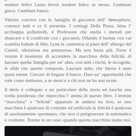
rendere felice Laura dovrà rendere felice se stesso. Cambiare
gioco. Cambiare banco.
Vittorio convive con la famiglia di giocatori dell’
Atmosphere
,
conosce tutti e ce li presenta. I coniugi Della Piana, Irina l’
acchiappa pollastrelli, il Professore che studia i metodi per
sbancare e li condivide con i giocatori, Orlando il barista con cui
scambia battute di film, Lynn la cameriera ai piani dell’ albergo del
Casinò, silenziosa ma premurosa. Ma non basta più. Forse è
venuto il momento di accendere la macchina della felicità, di
lasciare quella famiglia per un’ altra, con tutti i rischi, le incognite,
le sfide che questo comporta. Lasciare tutto, che finora è stato
quasi niente. Cercare di fregare il banco. Dare un’ opportunità che
vale come rimborso, a se stessi e a chi non ne ha mai avute.
Il titolo è collegato a un particolare della storia ed èanche una
scelta ponderata che rispecchia l’ anima di questo libro. I termini
“macchina” e “felicità” appaiono in antitesi tra loro, se una
macchina è qualcosa di costruito ed artificiale la felicità è qualcosa
di assolutamente spontaneo, che non si puògenerare in automatico
o costruire. Tranne in un caso: quando questa macchina siamo noi.