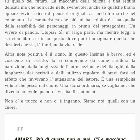
su quello del futuro. La macchina della felicità è una lettura
delicata ma che non cade nello svenevole, anche se qualche brano
appare ovvio è ricco di pensieri originali, sia nella forma che nel
contenuto. La caratteristica che più mi ha colpito è stata quella
della sensibilità dei personaggi, in primis del protagonista. Un
vivere di pancia. Utopia? Sì, in larga parte, ma mentre leggi o
scriviun libro sei in un posto dove puoi immaginare quello che
desideri che sia, là fuori, nella vita reale.
Altra nota positiva è il ritmo. In questo Insinna è bravo, ed è
cosciente di esserlo, lo si comprende da come struttura la
narrazione, dalla lunghezza dell’ introspezione e dei dialoghi, dalla
lunghezza dei periodi e dall’ utilizzo regolare di brevi frasi ad
effetto che ravvivano l’ attenzione del lettore. É una semplicità
voluta che pesca dal cuore. Una storia ordinaria, se vogliamo, che
diventa notevole quando è vestita di sentimenti.
Non c’ è trucco e non c’ è inganno. Siamo noi, quelli con un
cuore.
AMARE. Più di questo non si può. (“La macchina