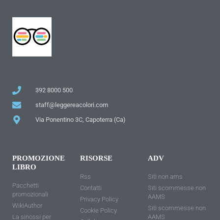
392 8000 500
staff@leggereacolori.com
Via Ponentino 3C, Capoterra (Ca)
PROMOZIONE
RISORSE
ADV
LIBRO
Rss
Siti non ams
Pacchetti
Contatti
Siti scommesse non
promozionali
AAMS
Privacy Policy
WikiAuthor
Siti scommesse non
Cookie Policy
La sinossi per
AAMS