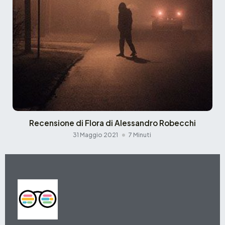
Recensione di Flora di Alessandro Robecchi
31 Maggio 2021
7 Minuti