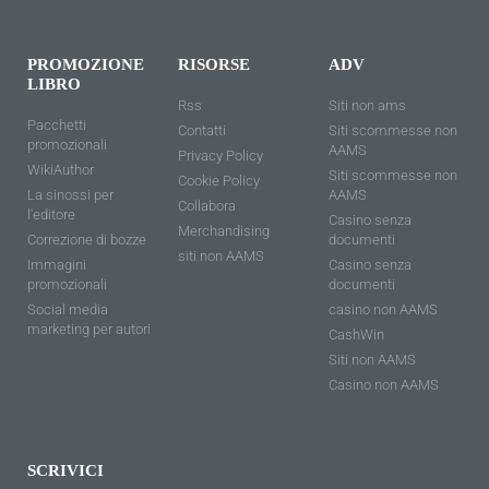
PROMOZIONE
RISORSE
ADV
LIBRO
Rss
Siti non ams
Pacchetti
Contatti
Siti scommesse non
promozionali
AAMS
Privacy Policy
WikiAuthor
Siti scommesse non
Cookie Policy
La sinossi per
AAMS
Collabora
l'editore
Casino senza
Merchandising
Correzione di bozze
documenti
siti non AAMS
Immagini
Casino senza
promozionali
documenti
Social media
casino non AAMS
marketing per autori
CashWin
Siti non AAMS
Casino non AAMS
SCRIVICI