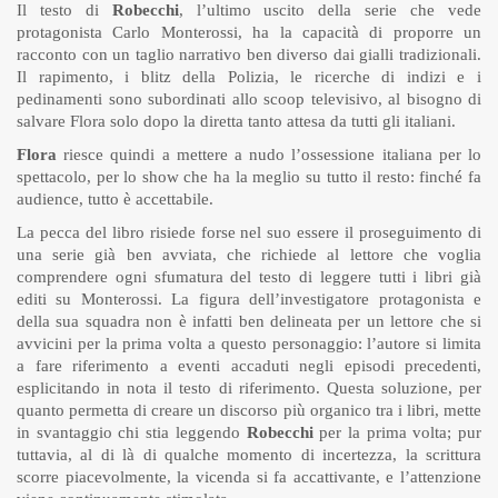
Il testo di
Robecchi
, l’ultimo uscito della serie che vede
protagonista Carlo Monterossi, ha la capacità di proporre un
racconto con un taglio narrativo ben diverso dai gialli tradizionali.
Il rapimento, i blitz della Polizia, le ricerche di indizi e i
pedinamenti sono subordinati allo scoop televisivo, al bisogno di
salvare Flora solo dopo la diretta tanto attesa da tutti gli italiani.
Flora
riesce quindi a mettere a nudo l’ossessione italiana per lo
spettacolo, per lo show che ha la meglio su tutto il resto: finché fa
audience, tutto è accettabile.
La pecca del libro risiede forse nel suo essere il proseguimento di
una serie già ben avviata, che richiede al lettore che voglia
comprendere ogni sfumatura del testo di leggere tutti i libri già
editi su Monterossi. La figura dell’investigatore protagonista e
della sua squadra non è infatti ben delineata per un lettore che si
avvicini per la prima volta a questo personaggio: l’autore si limita
a fare riferimento a eventi accaduti negli episodi precedenti,
esplicitando in nota il testo di riferimento. Questa soluzione, per
quanto permetta di creare un discorso più organico tra i libri, mette
in svantaggio chi stia leggendo
Robecchi
per la prima volta; pur
tuttavia, al di là di qualche momento di incertezza, la scrittura
scorre piacevolmente, la vicenda si fa accattivante, e l’attenzione