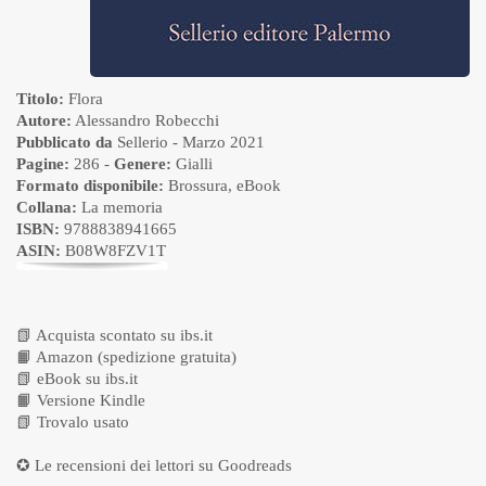
Titolo:
Flora
Autore:
Alessandro Robecchi
Pubblicato da
Sellerio
- Marzo 2021
Pagine:
286 -
Genere:
Gialli
Formato disponibile:
Brossura
,
eBook
Collana:
La memoria
ISBN:
9788838941665
ASIN:
B08W8FZV1T
📗
Acquista scontato su ibs.it
📙
Amazon (spedizione gratuita)
📗
eBook su ibs.it
📙
Versione Kindle
📗
Trovalo usato
✪ Le recensioni dei lettori su
Goodreads