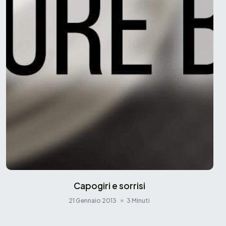
Capogiri e sorrisi
21 Gennaio 2013
3 Minuti