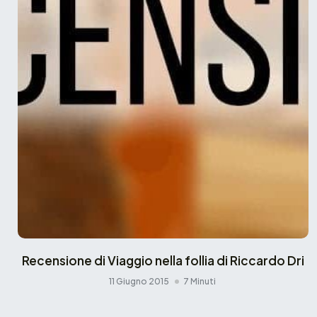
Recensione di Viaggio nella follia di Riccardo Dri
11 Giugno 2015
7 Minuti