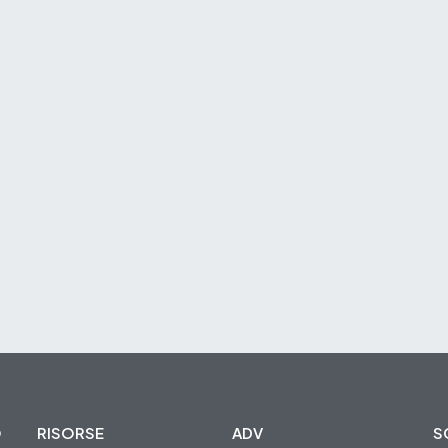
O
RISORSE
ADV
S