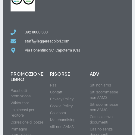
392 8000 500
staff@leggereacolori.com
Via Ponentino 3C, Capoterra (Ca)
PROMOZIONE
RISORSE
ADV
LIBRO
Rss
Siti non ams
Pacchetti
Contatti
Siti scommesse
promozionali
non AAMS
Privacy Policy
WikiAuthor
Siti scommesse
Cookie Policy
La sinossi per
non AAMS
Collabora
l'editore
Casino senza
Merchandising
Correzione di bozze
documenti
siti non AAMS
Immagini
Casino senza
promozionali
documenti