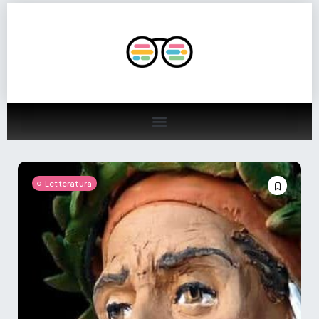
Letteratura