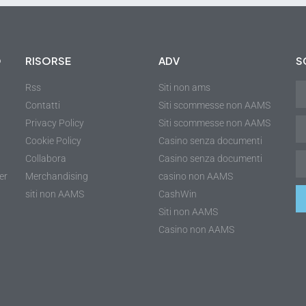
O
RISORSE
ADV
S
Rss
Siti non ams
Contatti
Siti scommesse non AAMS
Privacy Policy
Siti scommesse non AAMS
Cookie Policy
Casino senza documenti
Collabora
Casino senza documenti
er
Merchandising
casino non AAMS
siti non AAMS
CashWin
Siti non AAMS
Casino non AAMS