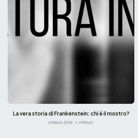
La vera storia di Frankenstein: chi é il mostro?
6 Marzo 2014
6 Minuti