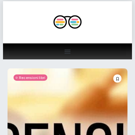
Recensioni libri