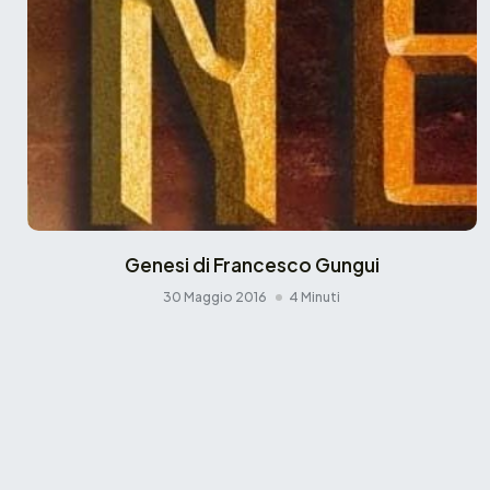
Genesi di Francesco Gungui
30 Maggio 2016
4 Minuti