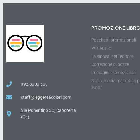
PROMOZIONE LIBR
Pacchetti promozionali
WikiAuthor
La sinossi per l'editore
Correzione di bozze
Immagini promozionali
Social media marketing p
392 8000 500
autori
staff@leggereacolori.com
Via Ponentino 3C, Capoterra
(Ca)