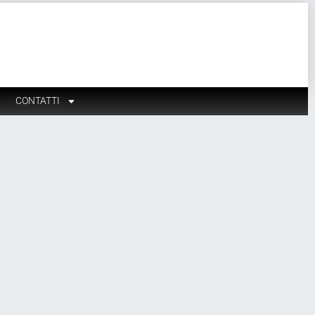
CONTATTI