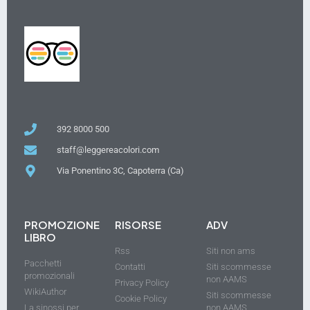
392 8000 500
staff@leggereacolori.com
Via Ponentino 3C, Capoterra (Ca)
PROMOZIONE
RISORSE
ADV
LIBRO
Rss
Siti non ams
Pacchetti
Contatti
Siti scommesse
promozionali
non AAMS
Privacy Policy
WikiAuthor
Siti scommesse
Cookie Policy
La sinossi per
non AAMS