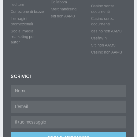
Collabora
l'editore
Casino senza
Merchandising
Correzione di bozze
documenti
siti non AAMS
Immagini
Casino senza
promozionali
documenti
Social media
casino non AAMS
marketing per
CashWin
autori
Siti non AAMS
Casino non AAMS
SCRIVICI