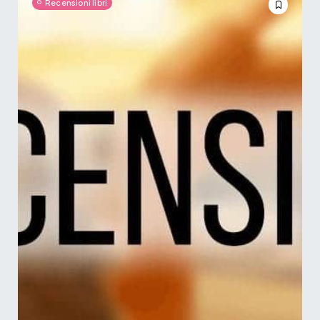
Recensioni libri