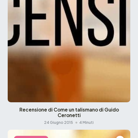
Recensione di Come un talismano di Guido
Ceronetti
24 Giugno 2015
4 Minuti