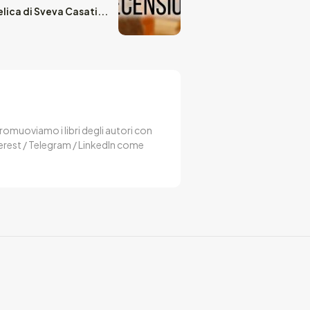
lica di Sveva Casati...
 Promuoviamo i libri degli autori con
terest / Telegram / LinkedIn come