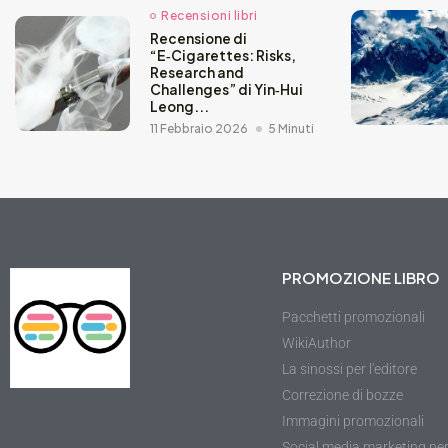
Recensioni libri
Recensione di
“E‑Cigarettes: Risks,
Research and
Challenges” di Yin‑Hui
Leong...
11 Febbraio 2026
5 Minuti
PROMOZIONE LIBRO
Pacchetti promozionali
WikiAuthor
La sinossi per l'editore
Correzione di bozze
Immagini promozionali
Social media marketing pe