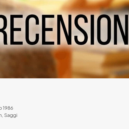
o 1986
n
,
Saggi