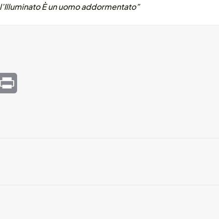
 l’Illuminato È un uomo addormentato”
mail
Print