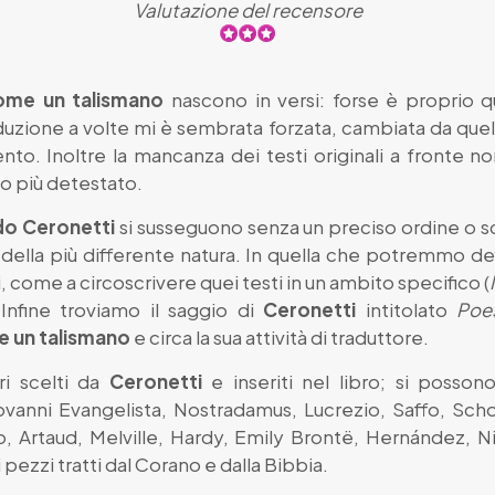
Valutazione del recensore
ome un talismano
nascono in versi: forse è proprio 
raduzione a volte mi è sembrata forzata, cambiata da quel
mento. Inoltre la mancanza dei testi originali a fronte
ho più detestato.
do Ceronetti
si susseguono senza un preciso ordine o 
e della più differente natura. In quella che potremmo def
i, come a circoscrivere quei testi in un ambito specifico (
 Infine troviamo il saggio di
Ceronetti
intitolato
Poes
 un talismano
e circa la sua attività di traduttore.
ri scelti da
Ceronetti
e inseriti nel libro; si posson
vanni Evangelista, Nostradamus, Lucrezio, Saffo, Schope
, Artaud, Melville, Hardy, Emily Brontë, Hernández, Nie
pezzi tratti dal Corano e dalla Bibbia.