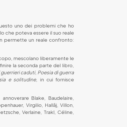
questo uno dei problemi che ho
lo che poteva essere il suo reale
 non permette un reale confronto:
scopo, mescolano liberamente le
inire la seconda parte del libro,
I guerrieri caduti
,
Poesia di guerra
ia e solitudine
, in cui fornisce
o annoverare Blake, Baudelaire,
nhauer, Virgilio, Hallâj, Villon,
tzsche, Verlaine, Trakl, Céline,