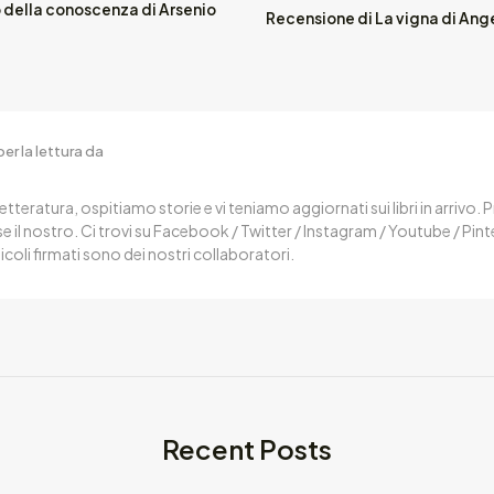
o della conoscenza di Arsenio
Recensione di La vigna di Ange
er la lettura da
letteratura, ospitiamo storie e vi teniamo aggiornati sui libri in arrivo.
 il nostro. Ci trovi su Facebook / Twitter / Instagram / Youtube / Pin
ticoli firmati sono dei nostri collaboratori.
Recent Posts