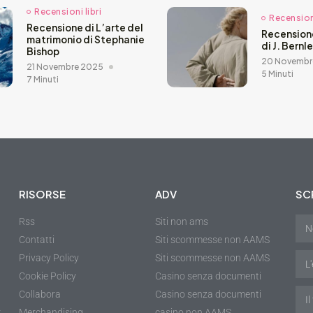
Recensioni libri
Recensioni
Recensione di L’arte del
Recension
matrimonio di Stephanie
di J. Bernl
Bishop
20 Novembr
21 Novembre 2025
5 Minuti
7 Minuti
RISORSE
ADV
SCR
Rss
Siti non ams
Contatti
Siti scommesse non AAMS
Privacy Policy
Siti scommesse non AAMS
Cookie Policy
Casino senza documenti
Collabora
Casino senza documenti
r
Merchandising
casino non AAMS