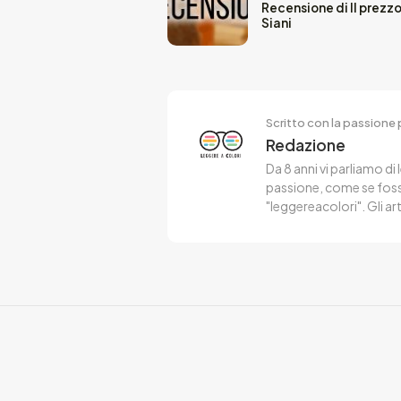
Recensione di Il prezz
Siani
Scritto con la passione p
Redazione
Da 8 anni vi parliamo di 
passione, come se fosse
"leggereacolori". Gli ar