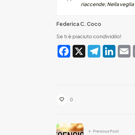
riaccende; Nella veglia
Federica C. Coco
Se ti è piaciuto condividilo!
Facebook
X
Telegram
LinkedIn
E
0
Previous Post