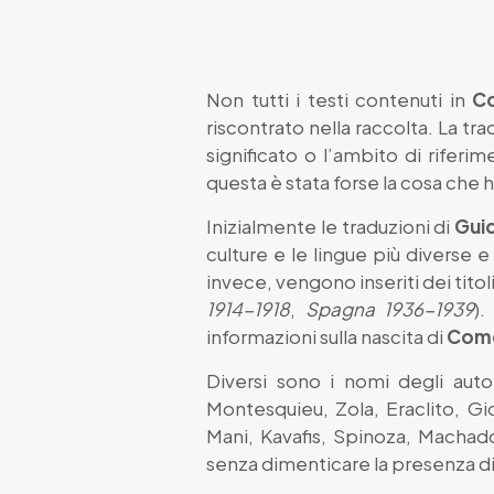
Non tutti i testi contenuti in
C
riscontrato nella raccolta. La t
significato o l’ambito di riferi
questa è stata forse la cosa che 
Inizialmente le traduzioni di
Gui
culture e le lingue più diverse 
invece, vengono inseriti dei titol
1914-1918
,
Spagna 1936-1939
).
informazioni sulla nascita di
Come
Diversi sono i nomi degli auto
Montesquieu, Zola, Eraclito, Gio
Mani, Kavafis, Spinoza, Machado
senza dimenticare la presenza di 