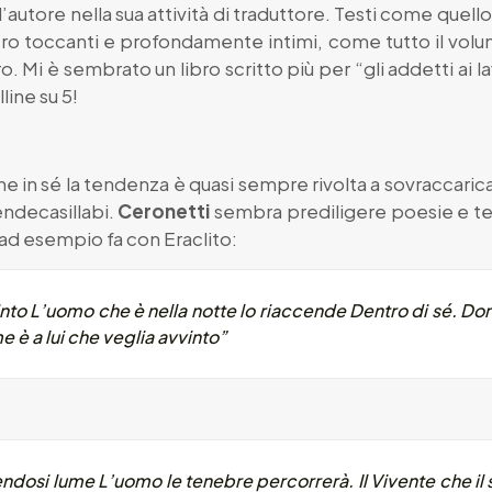
autore nella sua attività di traduttore. Testi come quello, t
vvero toccanti e profondamente intimi, come tutto il volu
. Mi è sembrato un libro scritto più per “gli addetti ai la
line su 5!
e in sé la tendenza è quasi sempre rivolta a sovraccaric
endecasillabi.
Ceronetti
sembra prediligere poesie e test
 ad esempio fa con Eraclito:
stinto L’uomo che è nella notte lo riaccende Dentro di sé. 
 è a lui che veglia avvinto”
ndosi lume L’uomo le tenebre percorrerà. Il Vivente che il