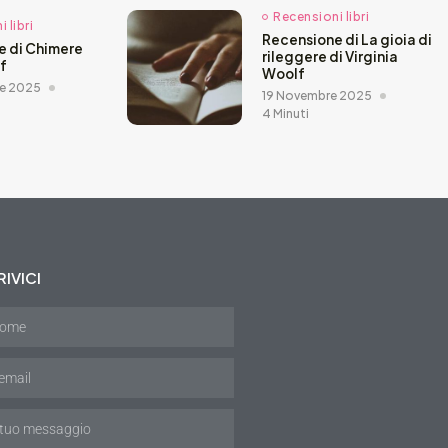
Recensioni libri
 libri
Recensione di La gioia di
e di Chimere
rileggere di Virginia
ef
Woolf
e 2025
19 Novembre 2025
4 Minuti
IVICI