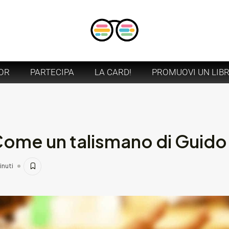
OR
PARTECIPA
LA CARD!
PROMUOVI UN LIB
Come un talismano di Guido
inuti