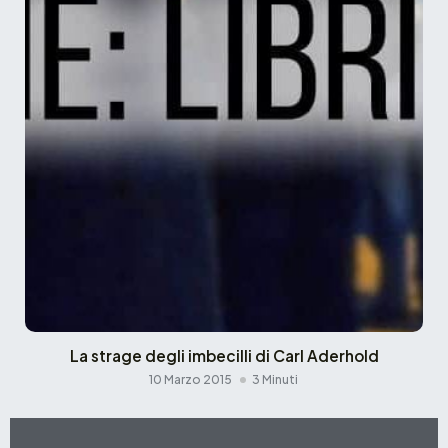
La strage degli imbecilli di Carl Aderhold
10 Marzo 2015
3 Minuti