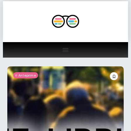
Anteprime