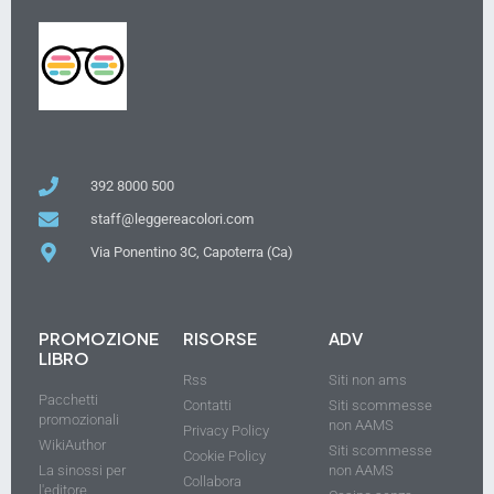
392 8000 500
staff@leggereacolori.com
Via Ponentino 3C, Capoterra (Ca)
PROMOZIONE
RISORSE
ADV
LIBRO
Rss
Siti non ams
Pacchetti
Contatti
Siti scommesse
promozionali
non AAMS
Privacy Policy
WikiAuthor
Siti scommesse
Cookie Policy
La sinossi per
non AAMS
Collabora
l'editore