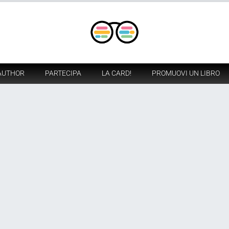
AUTHOR
PARTECIPA
LA CARD!
PROMUOVI UN LIBRO