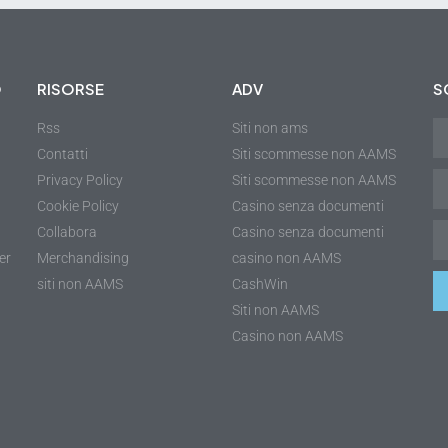
O
RISORSE
ADV
S
Rss
Siti non ams
Contatti
Siti scommesse non AAMS
Privacy Policy
Siti scommesse non AAMS
Cookie Policy
Casino senza documenti
Collabora
Casino senza documenti
er
Merchandising
casino non AAMS
siti non AAMS
CashWin
Siti non AAMS
Casino non AAMS