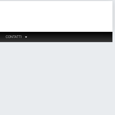
CONTATTI