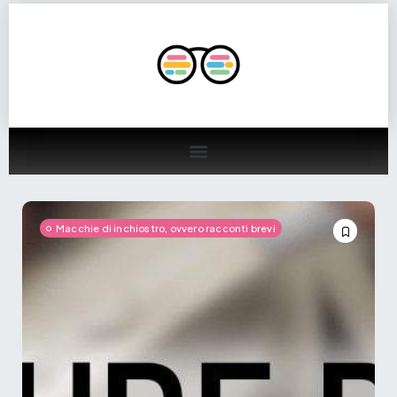
Macchie di inchiostro, ovvero racconti brevi