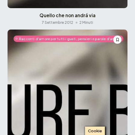
Quello che non andrá via
7 Settembre 2012
2 Minuti
Racconti d'amore per tutti i gusti, pensieri e parole d'amore
Cookie