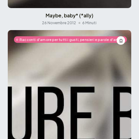
Maybe, baby* (*ally)
26 Novembre 2012
6 Minuti
Racconti d'amore per tutti i gusti, pensieri e parole d'amore