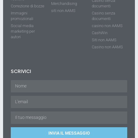
Casino senza
Merchandising
Correzione di bozze
documenti
siti non AAMS
Immagini
Casino senza
promozionali
documenti
Social media
casino non AAMS
marketing per
CashWin
autori
Siti non AAMS
Casino non AAMS
SCRIVICI
INVIA IL MESSAGGIO