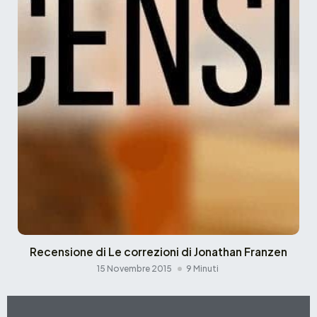
Recensione di Le correzioni di Jonathan Franzen
15 Novembre 2015
9 Minuti