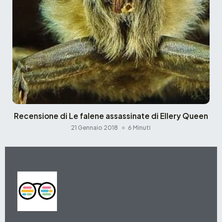
Recensione di Le falene assassinate di Ellery Queen
21 Gennaio 2018
6 Minuti