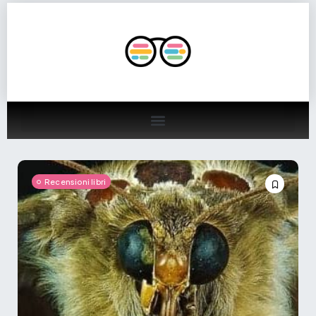
Recensioni libri