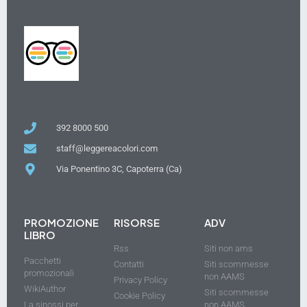
392 8000 500
staff@leggereacolori.com
Via Ponentino 3C, Capoterra (Ca)
PROMOZIONE
RISORSE
ADV
LIBRO
Rss
Siti non ams
Pacchetti
Contatti
Siti scommesse
promozionali
non AAMS
Privacy Policy
WikiAuthor
Siti scommesse
Cookie Policy
La sinossi per
non AAMS