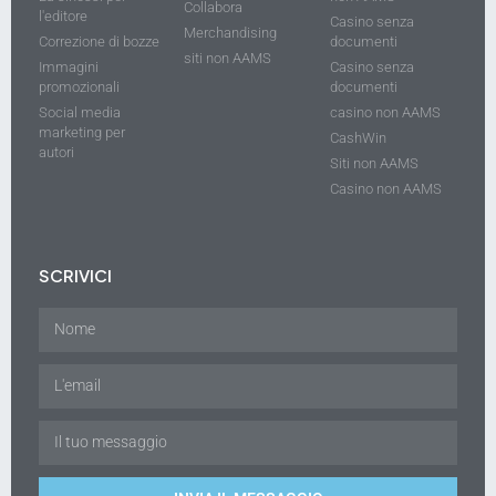
Collabora
l'editore
Casino senza
Merchandising
Correzione di bozze
documenti
siti non AAMS
Immagini
Casino senza
promozionali
documenti
Social media
casino non AAMS
marketing per
CashWin
autori
Siti non AAMS
Casino non AAMS
SCRIVICI