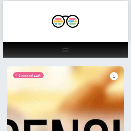
Sponsorizzati