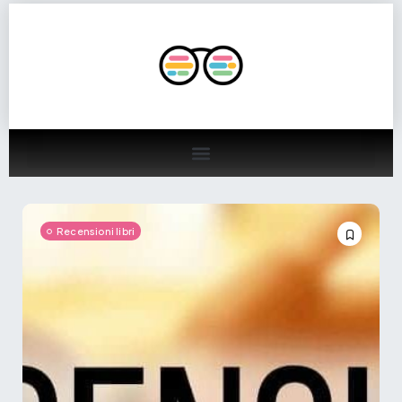
Recensioni libri