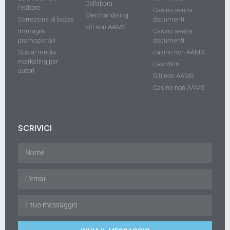
Collabora
l'editore
Casino senza
Merchandising
Correzione di bozze
documenti
siti non AAMS
Immagini
Casino senza
promozionali
documenti
Social media
casino non AAMS
marketing per
CashWin
autori
Siti non AAMS
Casino non AAMS
SCRIVICI