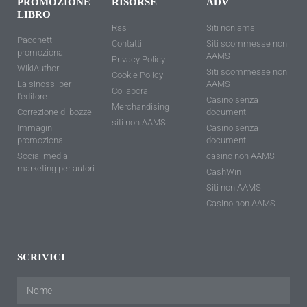
PROMOZIONE
RISORSE
ADV
LIBRO
Rss
Siti non ams
Pacchetti
Contatti
Siti scommesse non
promozionali
AAMS
Privacy Policy
WikiAuthor
Siti scommesse non
Cookie Policy
La sinossi per
AAMS
Collabora
l'editore
Casino senza
Merchandising
Correzione di bozze
documenti
siti non AAMS
Immagini
Casino senza
promozionali
documenti
Social media
casino non AAMS
marketing per autori
CashWin
Siti non AAMS
Casino non AAMS
SCRIVICI