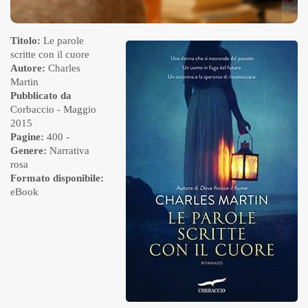
Titolo:
Le parole
scritte con il cuore
Autore:
Charles
Martin
Pubblicato da
Corbaccio
- Maggio
2015
Pagine:
400 -
Genere:
Narrativa
rosa
Formato disponibile:
eBook