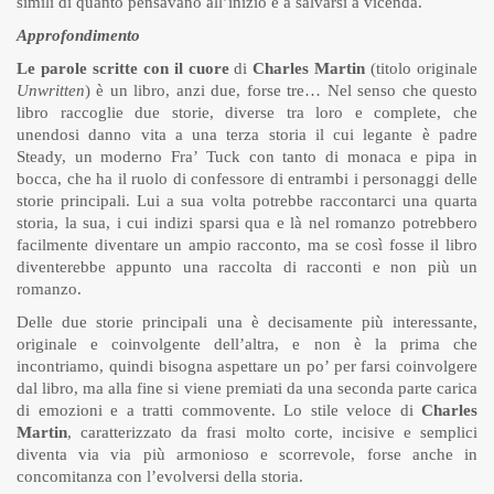
simili di quanto pensavano all’inizio e a salvarsi a vicenda.
Approfondimento
Le parole scritte con il cuore
di
Charles Martin
(titolo originale
Unwritten
) è un libro, anzi due, forse tre… Nel senso che questo
libro raccoglie due storie, diverse tra loro e complete, che
unendosi danno vita a una terza storia il cui legante è padre
Steady, un moderno Fra’ Tuck con tanto di monaca e pipa in
bocca, che ha il ruolo di confessore di entrambi i personaggi delle
storie principali. Lui a sua volta potrebbe raccontarci una quarta
storia, la sua, i cui indizi sparsi qua e là nel romanzo potrebbero
facilmente diventare un ampio racconto, ma se così fosse il libro
diventerebbe appunto una raccolta di racconti e non più un
romanzo.
Delle due storie principali una è decisamente più interessante,
originale e coinvolgente dell’altra, e non è la prima che
incontriamo, quindi bisogna aspettare un po’ per farsi coinvolgere
dal libro, ma alla fine si viene premiati da una seconda parte carica
di emozioni e a tratti commovente. Lo stile veloce di
Charles
Martin
, caratterizzato da frasi molto corte, incisive e semplici
diventa via via più armonioso e scorrevole, forse anche in
concomitanza con l’evolversi della storia.