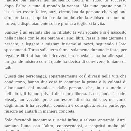
l’attrice più famosa del momento. Recita un ruolo di successo
dopo l’altro e tutto il mondo la venera. Ma tutto questo non le
basta per essere felice, anzi, circondata da persone che vogliono
sfruttare la sua popolarità e da uomini che la esibiscono come un
trofeo, è disperatamente sola e pronta a togliersi la vita.
Sunday è un eremita che ha rifiutato la vita sociale e si è nascosto
nella palude con le sue barche e i suoi libri. Passa le sue giornate a
pescare, a leggere e migrare insieme ai pesci, seguendo i loro
spostamenti. Torna sulla terra ferma solamente durante le feste, per
regalare libri ai bambini ricoverati in ospedale, ma ha alle spalle
un grande mistero con il quale ha deciso di convivere, lontano da
tutti.
Questi due personaggi, apparentemente così diversi nella vita che
conducono, hanno due cose in comune: la prima è la volontà di
allontanarsi dal mondo e dalle persone che, in un modo o
nell’altro, li hanno privati della loro libertà. La seconda è padre
Steady, un vecchio prete confessore di entrambi che, nel corso
degli anni, li ha ascoltati, consolati e consigliati, senza purtroppo
riuscire ad aiutarli in maniera concreta.
Solo facendoli incontrare riuscirà infine a salvare entrambi. Anzi,
saranno l’uno con l’altro, conoscendosi, a scoprirsi molto più